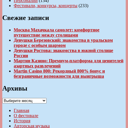
Персоналии
(134)
Фестивали, конкурсы, концерты
(233)
Свежие записи
Москва Махачкала самолет: комфортное
путешествие между столицами
Девушки Березовский: знакомства в уральском
городе с особым шармом
Девушки Ростова: знакомства в южной столице
России
Мартин Казино: Премиум-платформа для ценителей
азартных развлечений
Martin Casino 800: Рекордный 800% бонус и
безграничные возможности для выигрыша
Архивы
Архивы
Главная
О фестивале
История
Авторская музыка