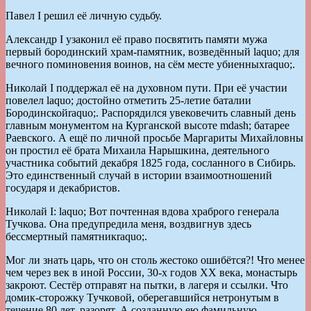
Павел I решил её личную судьбу.
Александр I узаконил её право посвятить памяти мужа
первый бородинский храм-памятник, возведённый laquo; для
вечного поминовения воинов, на сём месте убиенныхraquo;.
Николай I поддержал её на духовном пути. При её участии
повелел laquo; достойно отметить 25-летие баталии
Бородинскойraquo;. Распорядился увековечить славный день
главным монументом на Курганской высоте mdash; батарее
Раевского. А ещё по личной просьбе Маргариты Михайловны
он простил её брата Михаила Нарышкина, деятельного
участника событий декабря 1825 года, сосланного в Сибирь.
Это единственный случай в истории взаимоотношений
государя и декабристов.
Николай I: laquo; Вот почтенная вдова храброго генерала
Тучкова. Она предупредила меня, воздвигнув здесь
бессмертный памятникraquo;.
Мог ли знать царь, что он столь жестоко ошибётся?! Что менее
чем через век в иной России, 30-х годов XX века, монастырь
закроют. Сестёр отправят на пытки, в лагеря и ссылки. Что
домик-сторожку Тучковой, оберегавшийся нетронутым в
течение 80 лет, разорят. А созданную ею фамильную