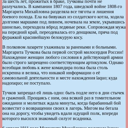
За шесть лет, прожитых в браке, Тучковы почти не
разлучались. В кампании 1807 года, шведской войне 1808-го
Маргарита Михайловна разделяла все тяготы и лишения
боевого похода. Ела на бивуаках из солдатского котла, ходила
долгими маршами под ливнем, ночевала на земле, укрывшись
шинелью, переходила вброд ледяные реки. Сопровождая мужа
на передний край, переодевалась его денщиком, пряча под
фуражкой красивейшую белокурую косу.
В полковом лазарете ухаживала за ранеными и больными.
Маргарита Тучкова была первой сестрой милосердия России!
Нахождение женщин любого сословия в действующей армии
было строго запрещено соответствующим артикулом. Однако
всеобщая любовь к жене командира полка была столь
искренна и велика, что никакой информации о её
самовольной деятельности и месте нахождения laquo; куда
надоraquo; не поступало.
Тучков запрещал ей лишь одно: быть подле него в дни стычек
и сражений. Прощаясь с ним, она всякий раз в томительном
ожидании и молитвах ждала минуты, когда барабанный бой
возвестит о возвращении своих в лагерь. Мигом вы бегала
она на дорогу, чтобы увидеть вдали идущий полк, впереди
которого высился знакомый силуэт всадника.