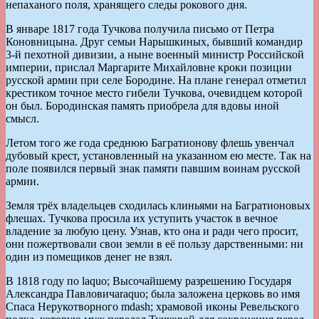
непаханого поля, хранящего следы рокового дня.
В январе 1817 года Тучкова получила письмо от Петра
Коновницына. Друг семьи Нарышкиных, бывший командир
3-й пехотной дивизии, а ныне военный министр Российской
империи, прислал Маргарите Михайловне кроки позиции
русской армии при селе Бородине. На плане генерал отметил
крестиком точное место гибели Тучкова, очевидцем которой
он был. Бородинская память приобрела для вдовы иной
смысл.
Летом того же года среднюю Багратионову флешь увенчал
дубовый крест, установленный на указанном ею месте. Так на
поле появился первый знак памяти павшим воинам русской
армии.
Земля трёх владельцев сходилась клиньями на Багратионовых
флешах. Тучкова просила их уступить участок в вечное
владение за любую цену. Узнав, кто она и ради чего просит,
они пожертвовали свои земли в её пользу дарственными: ни
один из помещиков денег не взял.
В 1818 году по laquo; Высочайшему разрешению Государя
Александра Павловичаraquo; была заложена церковь во имя
Спаса Нерукотворного mdash; храмовой иконы Ревельского