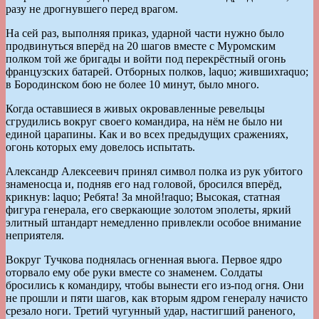
разу не дрогнувшего перед врагом.
На сей раз, выполняя приказ, ударной части нужно было
продвинуться вперёд на 20 шагов вместе с Муромским
полком той же бригады и войти под перекрёстный огонь
французских батарей. Отборных полков, laquo; жившихraquo;
в Бородинском бою не более 10 минут, было много.
Когда оставшиеся в живых окровавленные ревельцы
сгрудились вокруг своего командира, на нём не было ни
единой царапины. Как и во всех предыдущих сражениях,
огонь которых ему довелось испытать.
Александр Алексеевич принял символ полка из рук убитого
знаменосца и, подняв его над головой, бросился вперёд,
крикнув: laquo; Ребята! За мной!raquo; Высокая, статная
фигура генерала, его сверкающие золотом эполеты, яркий
элитный штандарт немедленно привлекли особое внимание
неприятеля.
Вокруг Тучкова поднялась огненная вьюга. Первое ядро
оторвало ему обе руки вместе со знаменем. Солдаты
бросились к командиру, чтобы вынести его из-под огня. Они
не прошли и пяти шагов, как вторым ядром генералу начисто
срезало ноги. Третий чугунный удар, настигший раненого,