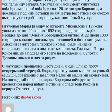
усыпальницу загадят. Что главный монумент уничтожат
mdash; намеренно! mdash; в год 120-летия дня Бородина, а
лежавшие под ним останки князя Петра Багратиона со смехом
вытряхнут из гроба под горку, как помойный мусор.
Игуменья Мария (в миру Маргарита Михайловна Тучкова)
ушла из жизни 29 апреля 1852 года, не дожив четырёх
месяцев до дня 40-летия Бородинской битвы. А 22 июля 1880
года, при копании могилы для почившей в бозе схиигуменьи
Алексии за алтарём Спасского храма, были найдены
генеральская шпага и два золотых эполета. Глазомер Петра
Коновницына подвёл его всего на полсажени. Супруги
Тучковы покоятся почти рядом.
С матушкой прощались шесть дней. Люди шли ко гробу
непрерывной чередой. Бюро, где отпускались свечи за упокой
её души, совершенно завалили мелкими медными монетками.
На последний поклон к вдове Бородина шёл русский
крепостной народ mdash; истинный спаситель России в
первую Отечественную.
Источник:
itar-tass.com
Автор
Опубликовано
Рубрики