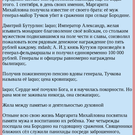
этого. 1 сентября, в день своих именин, Маргарита
Михайловна получила известие от своего брата: её муж
генерал-майор Тучков убит в сражении при сельце Бородине.
Дмитрий Бутурлин: laquo; Император Александр, желая
изъявить монаршее благоволение своё войскам, со стольким
мужеством подвизавшимся на поле чести и славы, соизволил
пожаловать всем рядовым денежное награждение (по пять
рублей каждому. mdash; А. И.); князь Кутузов произведён в
генерал-фельдмаршалы и получил единовременно 100 000
рублей. Генералы и офицеры равномерно награждены
былиraquo;.
Получив пожизненную пенсию вдовы генерала, Тучкова
называла её laquo; цена кровиraquo;.
laquo; Сердце моё почуяло Бога, и я научилась покорности. Но
рана моя не заживала никогда, она свежаraquo;.
Жила между памятью и деятельностью духовной
Отныне всю свою жизнь Маргарита Михайловна посвятила
памяти мужа и воспитанию их ребёнка. Уже четырежды
посещала она Бородино на годовщину сражения. Священники
ближних сёл служили панихиды посреди заброшенного,