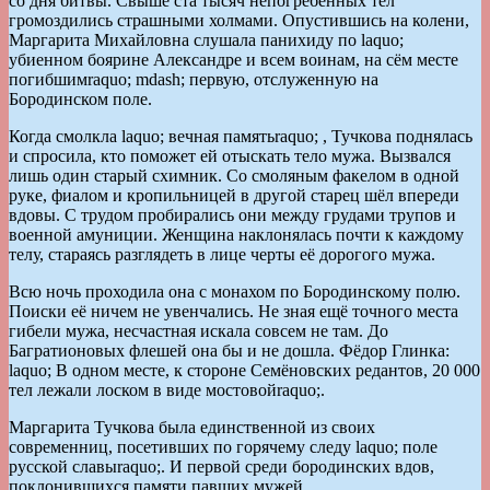
со дня битвы. Свыше ста тысяч непогребённых тел
громоздились страшными холмами. Опустившись на колени,
Маргарита Михайловна слушала панихиду по laquo;
убиенном боярине Александре и всем воинам, на сём месте
погибшимraquo; mdash; первую, отслуженную на
Бородинском поле.
Когда смолкла laquo; вечная памятьraquo; , Тучкова поднялась
и спросила, кто поможет ей отыскать тело мужа. Вызвался
лишь один старый схимник. Со смоляным факелом в одной
руке, фиалом и кропильницей в другой старец шёл впереди
вдовы. С трудом пробирались они между грудами трупов и
военной амуниции. Женщина наклонялась почти к каждому
телу, стараясь разглядеть в лице черты её дорогого мужа.
Всю ночь проходила она с монахом по Бородинскому полю.
Поиски её ничем не увенчались. Не зная ещё точного места
гибели мужа, несчастная искала совсем не там. До
Багратионовых флешей она бы и не дошла. Фёдор Глинка:
laquo; В одном месте, к стороне Семёновских редантов, 20 000
тел лежали лоском в виде мостовойraquo;.
Маргарита Тучкова была единственной из своих
современниц, посетивших по горячему следу laquo; поле
русской славыraquo;. И первой среди бородинских вдов,
поклонившихся памяти павших мужей.