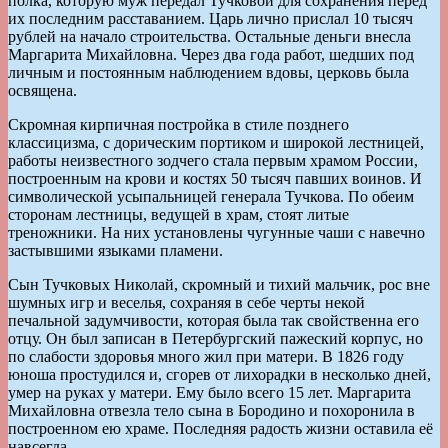
полка, которую муж передал Тучковой для сохранения перед
их последним расставанием. Царь лично прислал 10 тысяч
рублей на начало строительства. Остальные деньги внесла
Маргарита Михайловна. Через два года работ, шедших под
личным и постоянным наблюдением вдовы, церковь была
освящена.
Скромная кирпичная постройка в стиле позднего
классицизма, с дорическим портиком и широкой лестницей,
работы неизвестного зодчего стала первым храмом России,
построенным на крови и костях 50 тысяч павших воинов. И
символической усыпальницей генерала Тучкова. По обеим
сторонам лестницы, ведущей в храм, стоят литые
треножники. На них установлены чугунные чаши с навечно
застывшими языками пламени.
Сын Тучковых Николай, скромный и тихий мальчик, рос вне
шумных игр и веселья, сохраняя в себе черты некой
печальной задумчивости, которая была так свойственна его
отцу. Он был записан в Петербургский пажеский корпус, но
по слабости здоровья много жил при матери. В 1826 году
юноша простудился и, сгорев от лихорадки в несколько дней,
умер на руках у матери. Ему было всего 15 лет. Маргарита
Михайловна отвезла тело сына в Бородино и похоронила в
построенном ею храме. Последняя радость жизни оставила её
навсегда.