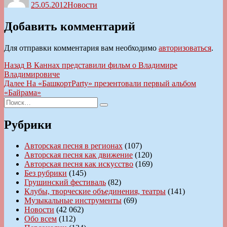
25.05.2012
Новости
Добавить комментарий
Для отправки комментария вам необходимо
авторизоваться
.
Навигация
Предыдущая
Назад
В Каннах представили фильм о Владимире
запись:
Владимировиче
по
Следующая
Далее
На «БашкортParty» презентовали первый альбом
записям
запись:
«Байрама»
Искать:
Поиск
Рубрики
Авторская песня в регионах
(107)
Авторская песня как движение
(120)
Авторская песня как искусство
(169)
Без рубрики
(145)
Грушинский фестиваль
(82)
Клубы, творческие объединения, театры
(141)
Музыкальные инструменты
(69)
Новости
(42 062)
Обо всем
(112)