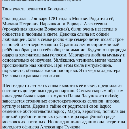
Твоя участь решится в Бородине
Она родилась 2 января 1781 года в Москве. Родители её,
Михаил Петрович Нарышкин и Варвара Алексеевна
(урождённая княжна Волконская), были очень известны в
обществе и любимы в свете. Девочка слыла их общей
любимицей, хотя в семье росло ещё семеро детей mdash; трое
сыновей и четверо младших С ранних лет восприимчивый
ребёнок обращал на себя общее внимание. Будучи от природы
одарена замечательным голосом, Маргарита любила музыку и
основательно её изучила. Увлёкшись чтением, могла часами
просиживать над книгой. При этом была импульсивна,
порывиста, обладала живостью нрава. Эти черты характера
Тучкова сохраняла всю жизнь.
Шестнадцати лет мать стала вывозить её в свет, предполагая
составить дочери выгодную партию. Самым скорым образом
юная дева была выдана замуж за Павла Ласунского mdash;
завсегдатая столичных аристократических салонов, игрока,
кутилу и мота. Держа в тайне от родителей свои laquo;
семейные обстоятельстваraquo; , Марго, вероятно, погибла бы
в дикой грубости ночных гулянок и развращённой среде
московских гостиных. Но нежданно-негаданно она встретила
молодого офицера Александра Тучкова.