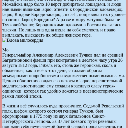
Можайска надо было 10 вёрст добираться лошадьми, и люди
нанимали ямщиков laquo; отвезти к бородинской вдовеraquo;.
laquo; К вдове Бородинаraquo; , mdash; поправляли их суровые
возницы. laquo; Бородина? А разве в миру матушка была не
Тучковой?raquo; Бородинскими вдовами в России оказались
тысячи. Но лишь она одна взяла на себя смелость и право
выплакать, высказать их общее женское горе.
Мо
Генерал-майор Александр Алексеевич Тучков пал на средней
Багратионовой флеши при контратаке в десятом часу утра 26
августа 1812 года. Гибель его, столь же геройская, сколь и
обыденная, как и всё в этот день, с годами обросла
мемуарными подробностями и художественными вымыслами.
Ценою обвинения солдат его пехоты в laquo; нерешительной
медлительностиraquo; ему создали красивую славу героя-
одиночки, которая так удобно ложится в псевдоисторические
рамки любой эпохи.
В жизни всё случилось куда прозаичнее. Седьмой Ревельский
полк, шефом которого состоял генерал Тучков, был
сформирован в 1775 году из двух батальонов Санкт-
Петербургского легиона. За 37 лет боевого пути ревельцы
покрыли себя неувядаемой боевой славой подразделения, ни