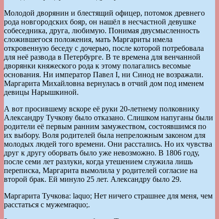
Молодой дворянин и блестящий офицер, потомок древнего
рода новгородских бояр, он нашёл в несчастной девушке
собеседника, друга, любимую. Понимая двусмысленность
сложившегося положения, мать Маргариты имела
откровенную беседу с дочерью, после которой потребовала
для неё развода в Петербурге. В те времена для венчанной
дворянки княжеского рода к этому полагались весомые
основания. Ни император Павел I, ни Синод не возражали.
Маргарита Михайловна вернулась в отчий дом под именем
девицы Нарышкиной.
А вот просившему вскоре её руки 20-летнему полковнику
Александру Тучкову было отказано. Слишком напуганы были
родители её первым ранним замужеством, состоявшимся по
их выбору. Воля родителей была непреложным законом для
молодых людей того времени. Они расстались. Но их чувства
друг к другу оборвать было уже невозможно. В 1806 году,
после семи лет разлуки, когда утешением служила лишь
переписка, Маргарита вымолила у родителей согласие на
второй брак. Ей минуло 25 лет. Александру было 29.
Маргарита Тучкова: laquo; Нет ничего страшнее для меня, чем
расстаться с мужемraquo;.