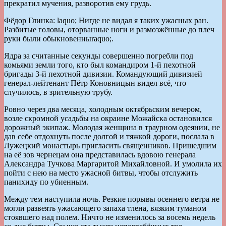
прекратил мучения, разворотив ему грудь.
Фёдор Глинка: laquo; Нигде не видал я таких ужасных ран.
Разбитые головы, оторванные ноги и размозжённые до плеч
руки были обыкновенныraquo;.
Ядра за считанные секунды совершенно погребли под
комьями земли того, кто был командиром 1-й пехотной
бригады 3-й пехотной дивизии. Командующий дивизией
генерал-лейтенант Пётр Коновницын видел всё, что
случилось, в зрительную трубу.
Ровно через два месяца, холодным октябрьским вечером,
возле скромной усадьбы на окраине Можайска остановился
дорожный экипаж. Молодая женщина в траурном одеянии, не
дав себе отдохнуть после долгой и тяжкой дороги, послала в
Лужецкий монастырь пригласить священников. Пришедшим
на её зов чернецам она представилась вдовою генерала
Александра Тучкова Маргаритой Михайловной. И умолила их
пойти с нею на место ужасной битвы, чтобы отслужить
панихиду по убиенным.
Между тем наступила ночь. Резкие порывы осеннего ветра не
могли развеять ужасающего запаха тлена, вязким туманом
стоявшего над полем. Ничто не изменилось за восемь недель