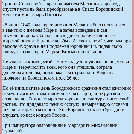
Троице-Сергиевой лавре под именем Мелании, а два года
спустя пустынь была преобразована в Спасо-Бородинский
женский монастырь II класса.
28 июня 1840 года laquo; инокиня Мелания была пострижена
в мантию с именем Марии, а затем возведена в сан
игуменьиraquo;. Сбылось последнее пророчество из её
мирской жизни. В день свадьбы с Александром Тучковым при
выходе из храма к ней подбежал юродивый и, подав свою
клюку, сказал: laquo; Мария! Возьми посох!raquo;
Не хватит и книги, чтобы описать духовную жизнь игуменьи
Марии. Перечислить всех, кого она утешила, согрела
душевным теплом, поддержала материально. Ведь она
прожила на Бородинском поле 26 лет!
По её инициативе день Бородинского сражения стал ежегодно
отмечаться крестным ходом через всё laquo; поле русской
славыraquo;. В монастырском хоре она ввела турчаниновский
распев, что придавало пению особую, невыразимую словами
печаль и торжественность. Хор Бородинских сестёр ездили
слушать со всех концов России.
Три императора благоволили к Маргарите Михайловне
Тучковой.