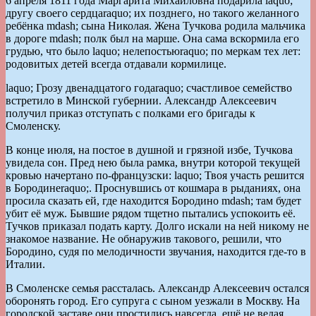
6 апреля 1811 года Маргарита Михайловна подарила laquo;
другу своего сердцаraquo; их позднего, но такого желанного
ребёнка mdash; сына Николая. Жена Тучкова родила мальчика
в дороге mdash; полк был на марше. Она сама вскормила его
грудью, что было laquo; нелепостьюraquo; по меркам тех лет:
родовитых детей всегда отдавали кормилице.
laquo; Грозу двенадцатого годаraquo; счастливое семейство
встретило в Минской губернии. Александр Алексеевич
получил приказ отступать с полками его бригады к
Смоленску.
В конце июля, на постое в душной и грязной избе, Тучкова
увидела сон. Пред нею была рамка, внутри которой текущей
кровью начертано по-французски: laquo; Твоя участь решится
в Бородинеraquo;. Проснувшись от кошмара в рыданиях, она
просила сказать ей, где находится Бородино mdash; там будет
убит её муж. Бывшие рядом тщетно пытались успокоить её.
Тучков приказал подать карту. Долго искали на ней никому не
знакомое название. Не обнаружив такового, решили, что
Бородино, судя по мелодичности звучания, находится где-то в
Италии.
В Смоленске семья рассталась. Александр Алексеевич остался
оборонять город. Его супруга с сыном уезжали в Москву. На
городской заставе они простились навсегда, ещё не ведая