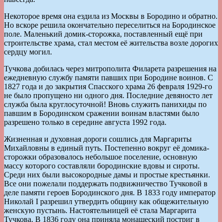
Некоторое время она ездила из Москвы в Бородино и обратно.
Но вскоре решила окончательно переселиться на Бородинское
поле. Маленький домик-сторожка, поставленный ещё при
строительстве храма, стал местом её жительства возле дорогих
сердцу могил.
Тучкова добилась через митрополита Филарета разрешения на
ежедневную службу памяти павших при Бородине воинов. С
1827 года и до закрытия Спасского храма 26 февраля 1929-го
не было пропущено ни одного дня. Последние девяносто лет
служба была круглосуточной! Вновь служить панихиды по
павшим в Бородинском сражении воинам властями было
разрешено только в середине августа 1992 года.
Жизненная и духовная дороги сошлись для Маргариты
Михайловны в единый путь. Постепенно вокруг её домика-
сторожки образовалось небольшое поселение, основную
массу которого составляли бородинские вдовы и сироты.
Среди них были высокородные дамы и простые крестьянки.
Все они пожелали поддержать подвижничество Тучковой в
деле памяти героев Бородинского дня. В 1833 году император
Николай I разрешил утвердить общину как общежительную
женскую пустынь. Настоятельницей её стала Маргарита
Тучкова. В 1836 году она приняла монашеский постриг в