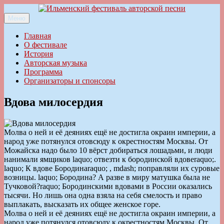
Перейти
к
Меню
Ильменский фестиваль авторской песни
содержимому
Главная
О фестивале
История
Авторская музыка
Программа
Организаторы и спонсоры
Вдова милосердия
Молва о ней и её деяниях ещё не достигла окраин империи, а
народ уже потянулся отовсюду к окрестностям Москвы. От
Можайска надо было 10 вёрст добираться лошадьми, и люди
нанимали ямщиков laquo; отвезти к бородинской вдовеraquo;.
laquo; К вдове Бородинаraquo; , mdash; поправляли их суровые
возницы. laquo; Бородина? А разве в миру матушка была не
Тучковой?raquo; Бородинскими вдовами в России оказались
тысячи. Но лишь она одна взяла на себя смелость и право
выплакать, высказать их общее женское горе.
Молва о ней и её деяниях ещё не достигла окраин империи, а
народ уже потянулся отовсюду к окрестностям Москвы. От