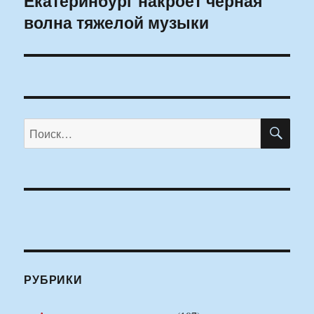
Екатеринбург накроет черная
волна тяжелой музыки
запись:
ПО
Искать:
РУБРИКИ