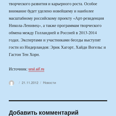
творческого развития и карьерного роста. Особое
внимание будет уделено новейшему и наиболее
масштабному российскому проекту «Арт-резиденция
Никола-Ленивец», а также программам творческого
обмена между Голландией и Россией в 2013-2014
годах. Экспертами и участниками беседы выступят
гости из Нидерландов: Эрик Хагорт, Хайди Вогельс и
Гастон Тен Хорн.
Источник:
ural.aif.ru
Автор
Опубликовано
Рубрики
21.11.2012
Новости
Добавить комментарий