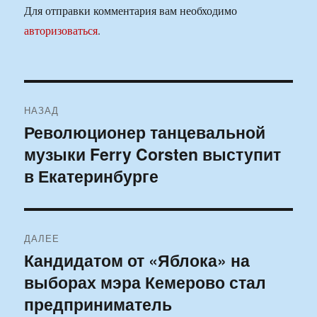
Для отправки комментария вам необходимо
авторизоваться
.
Навигация
НАЗАД
по
Революционер танцевальной
Предыдущая
музыки Ferry Corsten выступит
запись:
записям
в Екатеринбурге
ДАЛЕЕ
Кандидатом от «Яблока» на
Следующая
выборах мэра Кемерово стал
запись:
предприниматель