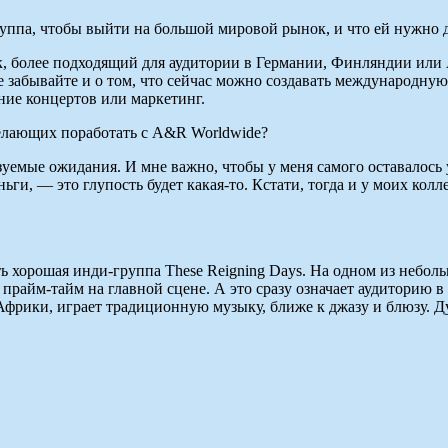
уппа, чтобы выйти на большой мировой рынок, и что ей нужно д
, более подходящий для аудитории в Германии, Финляндии или А
Не забывайте и о том, что сейчас можно создавать международну
ние концертов или маркетинг.
желающих поработать с A&R Worldwide?
уемые ожидания. И мне важно, чтобы у меня самого оставалось ув
ьги, — это глупость будет какая-то. Кстати, тогда и у моих кол
ть хорошая инди-группа These Reigning Days. На одном из небол
прайм-тайм на главной сцене. А это сразу означает аудиторию в 
ики, играет традиционную музыку, ближе к джазу и блюзу. Дум