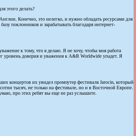
ля этого делать?
нглии. Конечно, это нелегко, и нужно обладать ресурсами для
ю базу поклонников и зарабатывать благодаря интернет-
ажение к тому, что я делаю. Я не хочу, чтобы моя работа
лег уровень доверия и уважения к A&R Worldwide упадет. Я
ьших концертов их увидел промоутер фестиваля Jarocin, который
сотни тысяч, не только на фестивале, но и в Восточной Европе.
аю, про этих ребят вы еще не раз услышите.