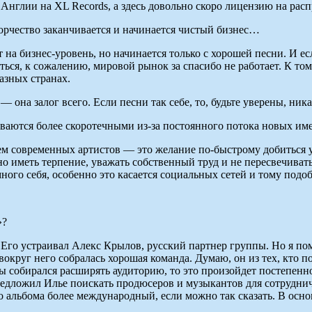
Англии на XL Records, а здесь довольно скоро лицензию на расп
ворчество заканчивается и начинается чистый бизнес…
 на бизнес-уровень, но начинается только с хорошей песни. И ес
ться, к сожалению, мировой рынок за спасибо не работает. К том
разных странах.
 — она залог всего. Если песни так себе, то, будьте уверены, ник
ваются более скоротечными из-за постоянного потока новых им
 современных артистов — это желание по-быстрому добиться успе
но иметь терпение, уважать собственный труд и не пересвечиват
ного себя, особенно это касается социальных сетей и тому подо
»?
 Его устраивал Алекс Крылов, русский партнер группы. Но я п
вокруг него собралась хорошая команда. Думаю, он из тех, кто п
ты собирался расширять аудиторию, то это произойдет постепенно
редложил Илье поискать продюсеров и музыкантов для сотрудни
 альбома более международный, если можно так сказать. В основ