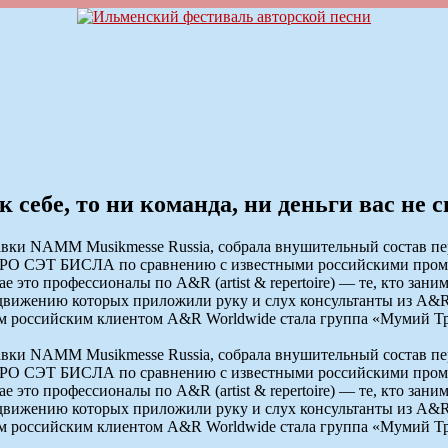
 себе, то ни команда, ни деньги вас не с
авки NAMM Musikmesse Russia, собрала внушительный состав п
O СЭТ БИСЛА по сравнению с известными российскими промоут
ае это профессионалы по A&R (artist & repertoire) — те, кто за
вижению которых приложили руку и слух консультанты из A&R Wo
вым российским клиентом A&R Worldwide стала группа «Мумий Тр
авки NAMM Musikmesse Russia, собрала внушительный состав п
O СЭТ БИСЛА по сравнению с известными российскими промоут
ае это профессионалы по A&R (artist & repertoire) — те, кто за
вижению которых приложили руку и слух консультанты из A&R Wo
вым российским клиентом A&R Worldwide стала группа «Мумий Тр