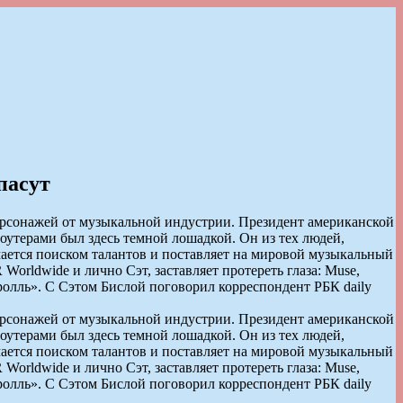
пасут
ерсонажей от музыкальной индустрии. Президент американской
ерами был здесь темной лошадкой. Он из тех людей,
нимается поиском талантов и поставляет на мировой музыкальный
rldwide и лично Сэт, заставляет протереть глаза: Muse,
олль». С Сэтом Бислой поговорил корреспондент РБК daily
ерсонажей от музыкальной индустрии. Президент американской
ерами был здесь темной лошадкой. Он из тех людей,
нимается поиском талантов и поставляет на мировой музыкальный
rldwide и лично Сэт, заставляет протереть глаза: Muse,
олль». С Сэтом Бислой поговорил корреспондент РБК daily