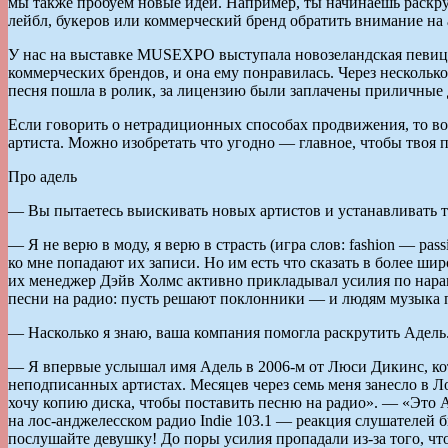
мы также пробуем новые идеи. Например, ты начинаешь раскрутк
лейбл, букеров или коммерческий бренд обратить внимание на 
У нас на выставке MUSEXPO выступала новозеландская певица
коммерческих брендов, и она ему понравилась. Через нескольк
песня пошла в ролик, за лицензию были заплачены приличные 
Если говорить о нетрадиционных способах продвижения, то во
артиста. Можно изобретать что угодно — главное, чтобы твоя п
Про адель
— Вы пытаетесь выискивать новых артистов и устанавливать тр
— Я не верю в моду, я верю в страсть (игра слов: fashion — pas
ко мне попадают их записи. Но им есть что сказать в более ши
их менеджер Дэйв Холмс активно прикладывал усилия по нара
песни на радио: пусть решают поклонники — и людям музыка 
— Насколько я знаю, ваша компания помогла раскрутить Адель.
— Я впервые услышал имя Адель в 2006-м от Люси Дикинс, кото
неподписанных артистах. Месяцев через семь меня занесло в Л
хочу копию диска, чтобы поставить песню на радио». — «Это Ад
на лос-анджелесском радио Indie 103.1 — реакция слушателей 
послушайте девушку! До поры усилия пропадали из-за того, что