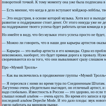
поворотной точкой. К тому моменту она уже была подписана в 
— Есть мнение, что когда в дело вступают мэйджор-лейблы, т
— Это индустрия, в основе которой музыка. Хотя все и выходит
развитие и поддержание стоит денег. От этого никуда уже не де
на поддержание твоего успеха будет работать целая команда в 
Но имейте в виду, что без музыки этого успеха просто не будет,
— Можно ли говорить, что в наши дни карьеры артистов оказы
— Карьера — это выбор артиста и его команды. Одна из проблем
невозможно, наоборот, это будет прямая дорога к провалу. Нуж
сворачиваются из-за того, что они вываливают сразу слишком м
Про «Мумий Тролль»
— Как вы включились в продвижение группы «Мумий Тролль
— Я пересекся с ними во время тура по Соединенным Штатам.
Лагутенко очень убедительно выглядит, он отличный артист, и 
надо глобально. Известность в России — это здорово, но если 
слышал новый альбом — очень круто. Во время его записи я п
последний альбом Depeche Mode. И это дало плоды: звук нового
смело работать на мировом рынке.