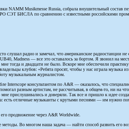
авки NAMM Musikmesse Russia, собрала внушительный состав п
O СЭТ БИСЛА по сравнению с известными российскими промоут
осто слушал радио и замечал, что американские радиостанции не
s, UB40, Madness — все это оставалось за бортом. Я звонил на ме
не тогда и двадцати не было. Вскоре мне обеспечили практику 
 владельцы клубов: «Ребята просят, чтобы у нас играла музыка 
аботу музыкальным журналистом.
йбле Interscope консультантом по A&R — оказалось, что специал
помогал разным артистам, не рассчитывая, в общем-то, ни на чт
о мне прислушивались и доверяли. Так все и пришло к идее созд
: есть отличные музыканты с крутыми песнями — им нужно помо
 его продвижение через A&R Worldwide.
е методы. Во многом наша задача — найти способ развить его в