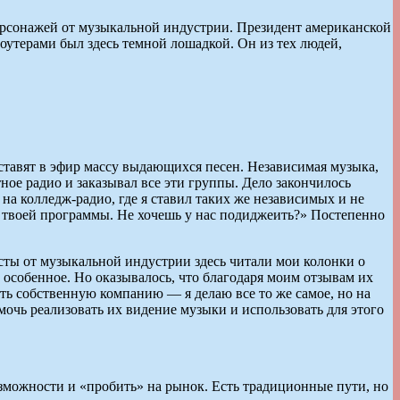
ерсонажей от музыкальной индустрии. Президент американской
ерами был здесь темной лошадкой. Он из тех людей,
 ставят в эфир массу выдающихся песен. Независимая музыка,
стное радио и заказывал все эти группы. Дело закончилось
на колледж-радио, где я ставил таких же независимых и не
из твоей программы. Не хочешь у нас подиджеить?» Постепенно
исты от музыкальной индустрии здесь читали мои колонки о
о особенное. Но оказывалось, что благодаря моим отзывам их
ать собственную компанию — я делаю все то же самое, но на
чь реализовать их видение музыки и использовать для этого
озможности и «пробить» на рынок. Есть традиционные пути, но