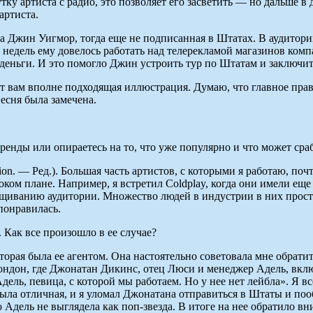
у артиста с радио, это позволяет его засветить — но дальше в д
артиста.
 Джин Уигмор, тогда еще не подписанная в Штатах. В аудитори
о недель ему довелось работать над телерекламой магазинов ком
деньги. И это помогло Джин устроить тур по Штатам и заключит
т вам вполне подходящая иллюстрация. Думаю, что главное прав
есня была замечена.
енды или опираетесь на то, что уже популярно и что может сра
sion. — Ред.). Большая часть артистов, с которыми я работаю, по
роком плане. Например, я встретил Coldplay, когда они имели ещ
щиванию аудитории. Множество людей в индустрии в них прост
понравилась.
 Как все произошло в ее случае?
рая была ее агентом. Она настоятельно советовала мне обратить
ондон, где Джонатан Дикинс, отец Люси и менеджер Адель, вклю
ель, певица, с которой мы работаем. Но у нее нет лейбла». Я вс
была отличная, и я уломал Джонатана отправиться в Штаты и поо
 Адель не выглядела как поп-звезда. В итоге на нее обратило вн