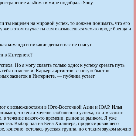
ространение альбома в мире подобрала Sony.
ли ты нацелен на мировой успех, то должен понимать, что его
у же в этом случае ты сам оказываешься чем-то вроде бренда и
акая команда и никакие деньги вас не спасут.
ен в Интернете?
ха. Но я могу сказать только одно: к успеху срезать путь
ь себя по мелочи. Карьеры артистов зачастую быстро
бных засветок в Интернете, — публика устает.
омог с возможностями в Юго-Восточной Азии и ЮАР. Илья
онимает, что если хочешь глобального успеха, то и мыслить
, в течение какого-то времени, рынок за рынком. Я уже
чества. Выбор пал на Бена Хиллиера, продюсировавшего
е, конечно, осталась русская группа, но с таким звуком можно