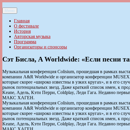
Перейти
к
Меню
Ильменский фестиваль авторской песни
содержимому
Главная
О фестивале
История
Авторская музыка
Программа
Организаторы и спонсоры
Сэт Бисла, A Worldwide: «Если песни так
Музыкальная конференция Colisium, прошедшая в рамках выст
компании A&R Worldwide и организатор конференции MUSEXP
которые скорее «широко известны в узких кругах», и в его случ
рынок потенциальных звезд. Даже краткий список имен, к прод
Keane, Адель, Кэти Перри, Coldplay, Леди Гага. Недавно пер
МАКС ХАГЕН.
Музыкальная конференция Colisium, прошедшая в рамках выст
компании A&R Worldwide и организатор конференции MUSEXP
которые скорее «широко известны в узких кругах», и в его случ
рынок потенциальных звезд. Даже краткий список имен, к прод
Keane, Адель, Кэти Перри, Coldplay, Леди Гага. Недавно пер
МАКС ХАГЕН.