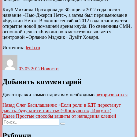
Клуб Михаила Прохорова до 30 апреля 2012 года носил
название «Нью-Джерси Нетс», а затем был переименован в
«Бруклин Нетс». В оконце сентября 2012 года планируется
открытие новой домашней арены клуба. По сведениям СМИ,
основной целью «Бруклина» в межсезонье является
центровой «Орландо Мэджик» Дуайт Ховард.
Источник:
lenta.ru
Автор
Опубликовано
Рубрики
03.05.2012
Новости
Добавить комментарий
Для отправки комментария вам необходимо
авторизоваться
.
Навигация
Предыдущая
Назад
Олег Басилашвили: «Если роли в БДТ перестанут
запись:
давать, буду книги писать» («Конкурент», Иркутск)
по
Следующая
Далее
Простые способы защиты от нападения клещей
записям
Искать:
запись:
Поиск
Рубрики