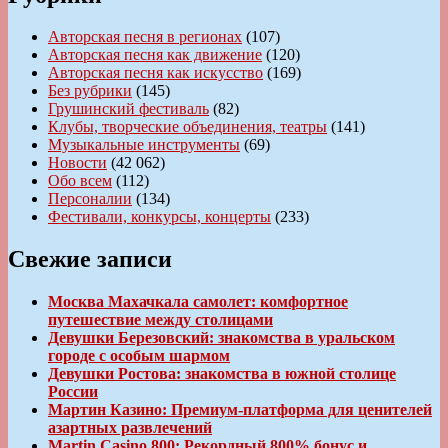
Авторская песня в регионах
(107)
Авторская песня как движение
(120)
Авторская песня как искусство
(169)
Без рубрики
(145)
Грушинский фестиваль
(82)
Клубы, творческие объединения, театры
(141)
Музыкальные инструменты
(69)
Новости
(42 062)
Обо всем
(112)
Персоналии
(134)
Фестивали, конкурсы, концерты
(233)
Свежие записи
Москва Махачкала самолет: комфортное
путешествие между столицами
Девушки Березовский: знакомства в уральском
городе с особым шармом
Девушки Ростова: знакомства в южной столице
России
Мартин Казино: Премиум-платформа для ценителей
азартных развлечений
Martin Casino 800: Рекордный 800% бонус и