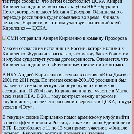
твиттере сообщил, что летом баскетболист ЦСКА Андрей
Кириленко подпишет контракт с клубом НБА «Бруклин
Нетс», которым владеет Михаил Прохоров. Официально о
переходе россиянина будет объявлено во время «Финала
четырех „Евролиги, в котором участвует нынешний клуб
Кириленко — ЦСКА.
Максей сослался на источники в России, которые близки к
Кириленко. Журналист рассказал, что между баскетболистом
и клубом существует устная договоренность. Ожидается, что
Кириленко подпишет с «Бруклином» трехлетний контракт.
В НБА Андрей Кириленко выступал в составе «Юты Джаз» с
2001 по 2011 года. По итогам сезона-2001/02 россиянин был
включен в символическую сборную лучших новичков
ассоциации. В 2004 году Кириленко принял участие в Матче
всех звезд НБА. В 2011 году контракт между игроком и
клубом истек, после чего россиянин вернулся в ЦСКА, откуда
уехал в «Юту».
В текущем сезоне Кириленко помог армейскому клубу выйти
в плей-офф чемпионата России, а также в финал Единой лиги
ВТБ. Баскетболист с 11 по 13 мая примет участие в «Финале
четырех» Евролиги, который пройдет в Стамбуле.