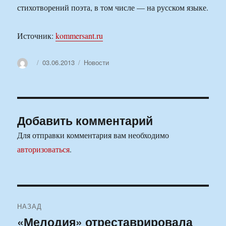
стихотворений поэта, в том числе — на русском языке.
Источник:
kommersant.ru
Автор
Опубликовано
Рубрики
03.06.2013
Новости
Добавить комментарий
Для отправки комментария вам необходимо
авторизоваться
.
Навигация
НАЗАД
по
«Мелодия» отреставрировала
Предыдущая