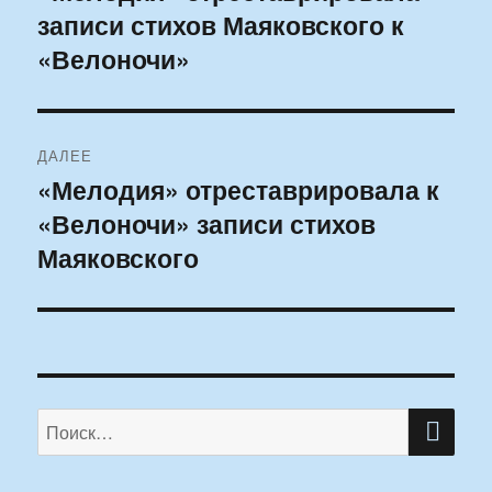
записи стихов Маяковского к
запись:
записям
«Велоночи»
ДАЛЕЕ
«Мелодия» отреставрировала к
Следующая
«Велоночи» записи стихов
запись:
Маяковского
ПО
Искать: