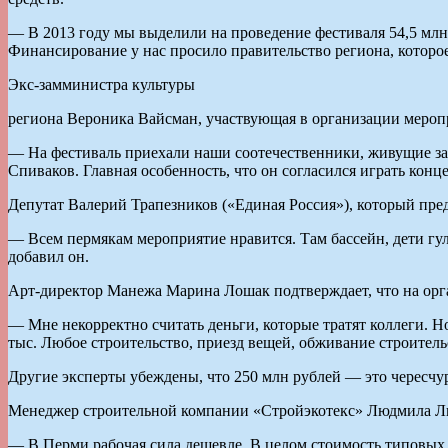
— В 2013 году мы выделили на проведение фестиваля 54,5 мл
Финансирование у нас просило правительство региона, которо
Экс-замминистра культуры
региона Вероника Вайсман, участвующая в организации меропр
— На фестиваль приехали наши соотечественники, живущие за 
Спиваков. Главная особенность, что он согласился играть ко
Депутат Валерий Трапезников («Единая Россия»), который пред
— Всем пермякам мероприятие нравится. Там бассейн, дети гу
добавил он.
Арт-директор Манежа Марина Лошак подтверждает, что на ор
— Мне некорректно считать деньги, которые тратят коллеги. Н
тыс. Любое строительство, приезд вещей, обживание строитель
Другие эксперты убеждены, что 250 млн рублей — это чересчу
Менеджер строительной компании «Стройэкотекс» Людмила Лирц
— В Перми рабочая сила дешевле. В целом стоимость типовых пос