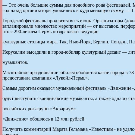
— Это очень большие суммы для подобного рода фестивалей. М
год назад организаторы уложились в куда меньшую сумму — 15
Городской фестиваль продлится весь июнь. Организаторы (дол
запланировали множество мероприятий — от выставок, перформ
что с 290-летием Пермь поздравляют ведущие
культурные столицы мира. Так, Нью-Йорк, Берлин, Лондон, П
Иерусалим высадили в город-юбиляр культурный десант — лит
музыкантов.
Масштабное празднование юбилея обойдется казне города в 78
предоставила компания «Лукойл-Пермь».
Самым дорогим оказался музыкальный фестиваль «Движение», 
будут выступать скандинавские музыканты, а также одна из ст
российских рок-групп «Аквариум».
«Движение» обошлось в 12 млн рублей.
Получить комментарий Марата Гельмана «Известиям» не удалос
средств.