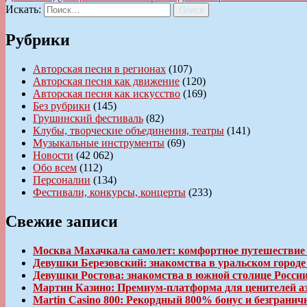
Искать:
Поиск
Рубрики
Авторская песня в регионах
(107)
Авторская песня как движение
(120)
Авторская песня как искусство
(169)
Без рубрики
(145)
Грушинский фестиваль
(82)
Клубы, творческие объединения, театры
(141)
Музыкальные инструменты
(69)
Новости
(42 062)
Обо всем
(112)
Персоналии
(134)
Фестивали, конкурсы, концерты
(233)
Свежие записи
Москва Махачкала самолет: комфортное путешествие
Девушки Березовский: знакомства в уральском город
Девушки Ростова: знакомства в южной столице Росси
Мартин Казино: Премиум-платформа для ценителей а
Martin Casino 800: Рекордный 800% бонус и безгран