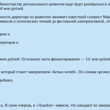
инистерству регионального развития надо будет разобраться в 
0 млн рублей.
жность директора по развитию занимает известный галерист Мар
ансов и поэтических чтений до фестивалей альтернативной, этн
ариж и
ераторов и
 млн рублей. Остальную часть финансирования — 111 млн рубле
который станет завершением «Белых ночей». По словам организ
арейших
ь. В свою очередь, в «Лукойле» заявили, что ожидают по заве