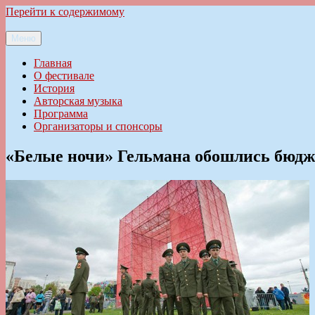
Перейти к содержимому
Меню
Ильменский фестиваль авторской песни
Главная
О фестивале
История
Авторская музыка
Программа
Организаторы и спонсоры
«Белые ночи» Гельмана обошлись бюдже