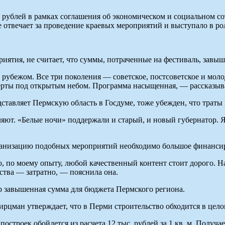
н рублей в рамках соглашения об экономическом и социальном с
е отвечает за проведение краевых мероприятий и выступало в р
иятия, не считает, что суммы, потраченные на фестиваль, завы
рубежом. Все три поколения — советское, постсоветское и мол
нцерты под открытым небом. Программа насыщенная, — рассказыва
ставляет Пермскую область в Госдуме, тоже убежден, что траты
ляют. «Белые ночи» поддержали и старый, и новый губернатор. 
ганизацию подобных мероприятий необходимо большое финанси
о, по моему опыту, любой качественный контент стоит дорого. Н
ства — затратно, — пояснила она.
р завышенная сумма для бюджета Пермского региона.
ман утверждает, что в Перми строительство обходится в целом
троек обойдется из расчета 12 тыс. рублей за 1 кв. м. Получаетс