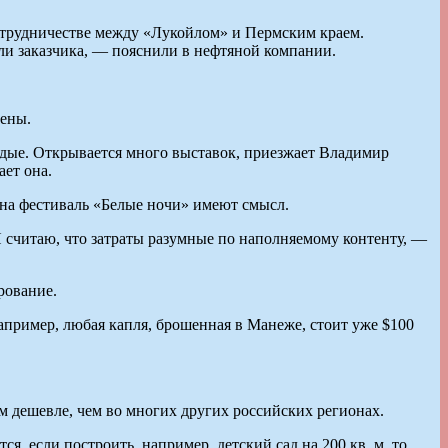
отрудничестве между «Лукойлом» и Пермским краем.
оли заказчика, — пояснили в нефтяной компании.
шены.
одые. Открывается много выставок, приезжает Владимир
ет она.
 на фестиваль «Белые ночи» имеют смысл.
Я считаю, что затраты разумные по наполняемому контенту, —
рование.
апример, любая капля, брошенная в Манеже, стоит уже $100
 дешевле, чем во многих других российских регионах.
я, если построить, например, детский сад на 200 кв. м, то