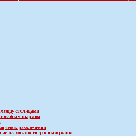
 между столицами
е с особым шармом
и
зартных развлечений
ичные возможности для выигрыша