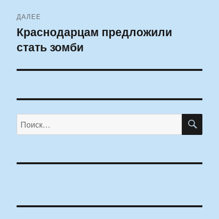
ДАЛЕЕ
Краснодарцам предложили
Следующая
стать зомби
запись:
ПО
Искать: