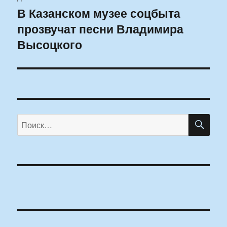
В Казанском музее соцбыта
Следующая
прозвучат песни Владимира
запись:
Высоцкого
ПО
Искать: