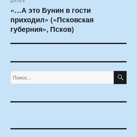
ДАЛЕЕ
«…А это Бунин в гости
Следующая
приходил» («Псковская
запись:
губерния», Псков)
ПО
Искать: