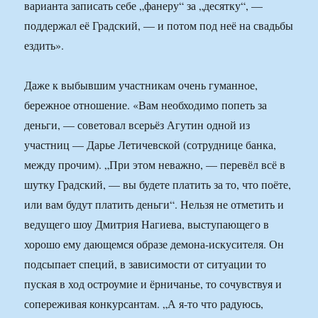
варианта записать себе „фанеру“ за „десятку“, —
поддержал её Градский, — и потом под неё на свадьбы
ездить».
Даже к выбывшим участникам очень гуманное,
бережное отношение. «Вам необходимо попеть за
день­ги, — советовал всерьёз Агутин одной из
участниц — Дарье Летичевской (сотруднице банка,
между прочим). „При этом неважно, — перевёл всё в
шутку Градский, — вы будете платить за то, что поёте,
или вам будут платить деньги“. Нельзя не отметить и
ведущего шоу Дмитрия Нагиева, выступающего в
хорошо ему дающемся образе демона-искусителя. Он
подсыпает специй, в зависимости от ситуации то
пуская в ход остроумие и ёрничанье, то сочувствуя и
сопереживая конкурсантам. „А я-то что радуюсь,