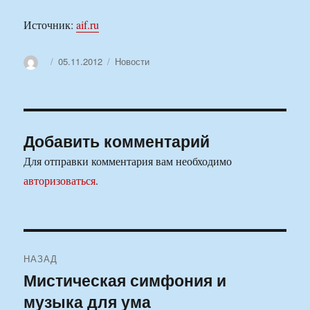
Источник:
aif.ru
Автор
Опубликовано
Рубрики
05.11.2012
Новости
Добавить комментарий
Для отправки комментария вам необходимо
авторизоваться
.
Навигация
НАЗАД
по
Мистическая симфония и
Предыдущая
музыка для ума
запись:
записям