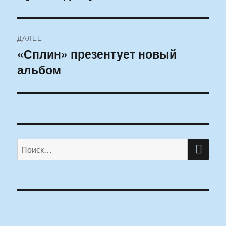
ДАЛЕЕ
«Сплин» презентует новый
Следующая
альбом
запись:
ПО
Искать: