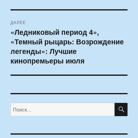
ДАЛЕЕ
«Ледниковый период 4»,
Следующая
«Темный рыцарь: Возрождение
запись:
легенды»: Лучшие
кинопремьеры июля
ПО
Искать: