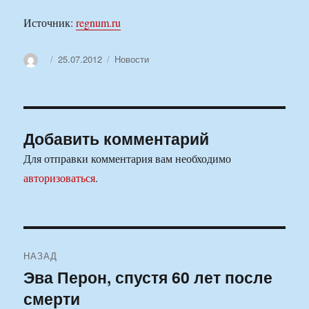
Источник:
regnum.ru
Автор
Опубликовано
Рубрики
25.07.2012
Новости
Добавить комментарий
Для отправки комментария вам необходимо
авторизоваться
.
Навигация
НАЗАД
по
Эва Перон, спустя 60 лет после
Предыдущая
смерти
запись:
записям