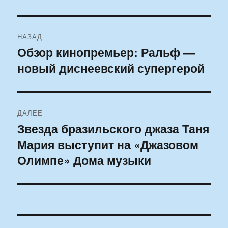
Навигация
НАЗАД
по
Обзор кинопремьер: Ральф —
Предыдущая
новый диснеевский супергерой
запись:
записям
ДАЛЕЕ
Звезда бразильского джаза Таня
Следующая
Мария выступит на «Джазовом
запись:
Олимпе» Дома музыки