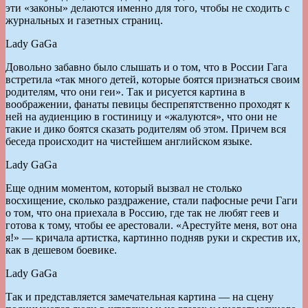
эти «законы» делаются именно для того, чтобы не сходить с
журнальных и газетных страниц.
Lady GaGa
Довольно забавно было слышать и о том, что в России Гага
встретила «так много детей, которые боятся признаться своим
родителям, что они геи». Так и рисуется картина в
воображении, фанаты певицы беспрепятственно проходят к
ней на аудиенцию в гостиницу и «жалуются», что они не
такие и дико боятся сказать родителям об этом. Причем вся
беседа происходит на чистейшем английском языке.
Lady GaGa
Еще одним моментом, который вызвал не столько
восхищение, сколько раздражение, стали пафосные речи Гаги
о том, что она приехала в Россию, где так не любят геев и
готова к тому, чтобы ее арестовали. «Арестуйте меня, вот она
я!» — кричала артистка, картинно подняв руки и скрестив их,
как в дешевом боевике.
Lady GaGa
Так и представляется замечательная картина — на сцену