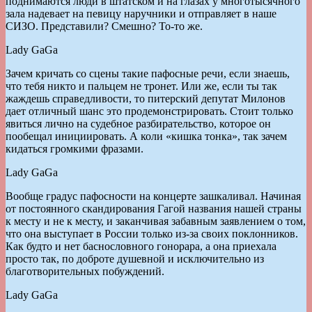
поднимаются люди в штатском и на глазах у многотысячного
зала надевает на певицу наручники и отправляет в наше
СИЗО. Представили? Смешно? То-то же.
Lady GaGa
Зачем кричать со сцены такие пафосные речи, если знаешь,
что тебя никто и пальцем не тронет. Или же, если ты так
жаждешь справедливости, то питерский депутат Милонов
дает отличный шанс это продемонстрировать. Стоит только
явиться лично на судебное разбирательство, которое он
пообещал инициировать. А коли «кишка тонка», так зачем
кидаться громкими фразами.
Lady GaGa
Вообще градус пафосности на концерте зашкаливал. Начиная
от постоянного скандирования Гагой названия нашей страны
к месту и не к месту, и заканчивая забавным заявлением о том,
что она выступает в России только из-за своих поклонников.
Как будто и нет баснословного гонорара, а она приехала
просто так, по доброте душевной и исключительно из
благотворительных побуждений.
Lady GaGa