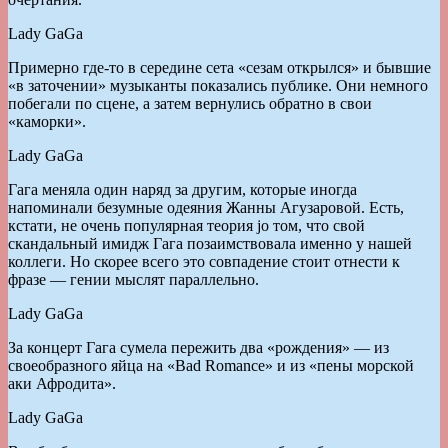
Lady GaGa
Примерно где-то в середине сета «сезам открылся» и бывшие
«в заточении» музыканты показались публике. Они немного
побегали по сцене, а затем вернулись обратно в свои
«каморки».
Lady GaGa
Гага меняла один наряд за другим, которые иногда
напоминали безумные одеяния Жанны Агузаровой. Есть,
кстати, не очень популярная теория jо том, что свой
скандальный имидж Гага позаимствовала именно у нашей
коллеги. Но скорее всего это совпадение стоит отнести к
фразе — гении мыслят параллельно.
Lady GaGa
За концерт Гага сумела пережить два «рождения» — из
своеобразного яйца на «Bad Romance» и из «пены морской
аки Афродита».
Lady GaGa