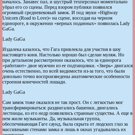
началось. Занавес пал, и шустрый техперсонал моментально
убрал его со сцены. Перед взором публики появился
огромный средневековый замок. И под звуки «Highway
Unicorn (Road to Love)» на сцене, восседая на черном
единороге, в окружении «верных поданных» появилась Lady
GaGa.
Lady GaGa
Издалека казалось, что Гага привлекла для участия в шоу
настоящего коня. Настолько хорошо был сделан муляж. Но
при детальном рассмотрении оказалось, что за единорога
«работают» двое мужчин из ее подтанцовки. «Зверь» двигался
очень естественно, по всей видимости из-за того, что были
довольно точно воспроизведены анатомические особенности
строения конечностей лошади.
Lady GaGa
Сам замок тоже оказался не так прост. Он с легкостью мог
трансформироваться: раздвигались башенки, двигались
лестницы, из его недр появлялись странные существа. А еще в
нем жили музыканты. Да, музыкальная группа,
обеспечивающая Гаге саунд, была скрыта от людских глаз за
массивными стенами замка и лишь в окнах угадывались их
очертания.