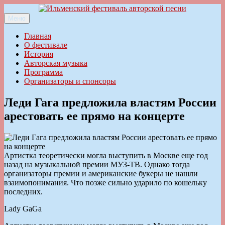
Перейти
к
Меню
Ильменский фестиваль авторской песни
содержимому
Главная
О фестивале
История
Авторская музыка
Программа
Организаторы и спонсоры
Леди Гага предложила властям России
арестовать ее прямо на концерте
Артистка теоретически могла выступить в Москве еще год
назад на музыкальной премии МУЗ-ТВ. Однако тогда
организаторы премии и американские букеры не нашли
взаимопонимания. Что позже сильно ударило по кошельку
последних.
Lady GaGa