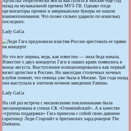
Артистка теоретически могла выступить в Москве еще год
назад на музыкальной премии МУЗ-ТВ. Однако тогда
организаторы премии и американские букеры не нашли
взаимопонимания. Что позже сильно ударило по кошельку
последних.
Lady GaGa
Но это все лирика, ведь, как известно — лиха беда начала.
Известие о двух концертах Гаги в наших краях появилось в
конце августа. Выступления позиционировались как первый
визит артистки в Россию. Но завсегдаи столичных ночных
клубов помнят, что певица уже была в Москве. Три года назад
она выступала в элитном ночном заведении Famous.
Lady GaGa
На сей раз встреча с московскими поклонниками была
запланирована в стенах СК «Олимпийский». А в качестве
«группы поддержки» Гага привезла с собой свою давнюю
саратницу Леди Старлайт и британских хард-рокеров The
Darkness.