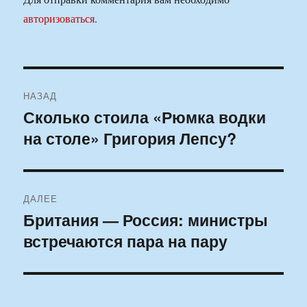
авторизоваться
.
Навигация
НАЗАД
по
Сколько стоила «Рюмка водки
Предыдущая
на столе» Григория Лепсу?
запись:
записям
ДАЛЕЕ
Британия — Россия: министры
Следующая
встречаются пара на пару
запись: