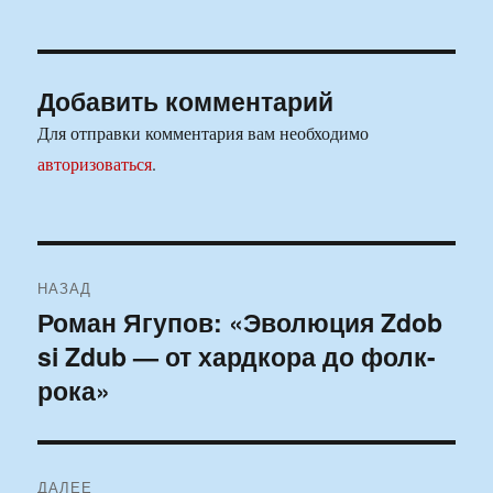
Добавить комментарий
Для отправки комментария вам необходимо
авторизоваться
.
Навигация
НАЗАД
по
Роман Ягупов: «Эволюция Zdob
Предыдущая
si Zdub — от хардкора до фолк-
запись:
записям
рока»
ДАЛЕЕ