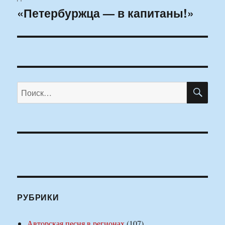
«Петербуржца — в капитаны!»
Следующая
запись:
ПО
Искать:
РУБРИКИ
Авторская песня в регионах
(107)