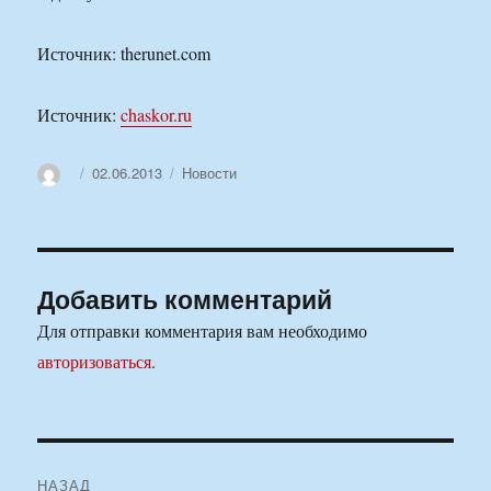
Источник: therunet.com
Источник:
chaskor.ru
Автор
Опубликовано
Рубрики
02.06.2013
Новости
Добавить комментарий
Для отправки комментария вам необходимо
авторизоваться
.
Навигация
НАЗАД