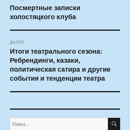
по
Посмертные записки
Предыдущая
холостяцкого клуба
запись:
записям
ДАЛЕЕ
Итоги театрального сезона:
Следующая
Ребрендинги, казаки,
запись:
политическая сатира и другие
события и тенденции театра
ПО
Искать: