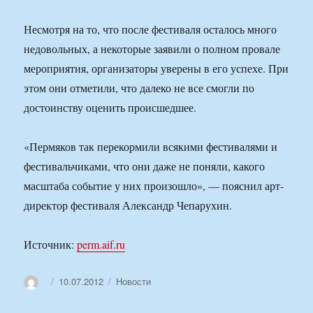
Несмотря на то, что после фестиваля осталось много
недовольных, а некоторые заявили о полном провале
мероприятия, организаторы уверены в его успехе. При
этом они отметили, что далеко не все смогли по
достоинству оценить происшедшее.
«Пермяков так перекормили всякими фестивалями и
фестивальчиками, что они даже не поняли, какого
масштаба событие у них произошло», — пояснил арт-
директор фестиваля Александр Чепарухин.
Источник:
perm.aif.ru
Автор
Опубликовано
Рубрики
10.07.2012
Новости