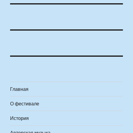
Главная
О фестивале
История
Авторская музыка