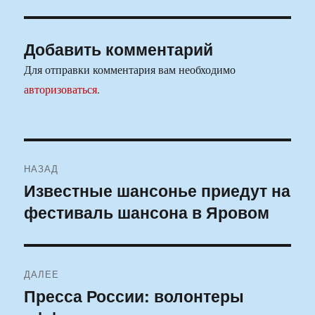
Добавить комментарий
Для отправки комментария вам необходимо
авторизоваться
.
Навигация
НАЗАД
по
Известные шансонье приедут на
Предыдущая
фестиваль шансона в Яровом
запись:
записям
ДАЛЕЕ
Пресса России: волонтеры
Следующая
запись: