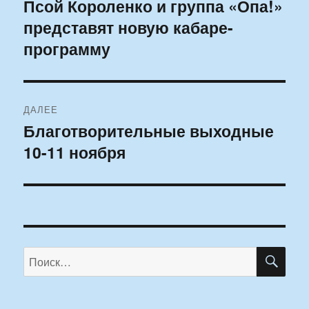
по
Псой Короленко и группа «Опа!»
Предыдущая
представят новую кабаре-
запись:
записям
программу
ДАЛЕЕ
Благотворительные выходные
Следующая
10-11 ноября
запись:
ПО
Искать: