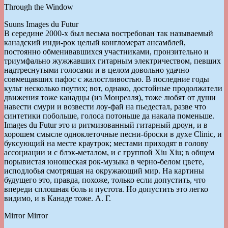
Through the Window
Suuns Images du Futur
В середине 2000-х был весьма востребован так называемый
канадский инди-рок целый конгломерат ансамблей,
постоянно обменивавшихся участниками, пронзительно и
триумфально жужжавших гитарным электричеством, певших
надтреснутыми голосами и в целом довольно удачно
совмещавших пафос с жалостливостью. В последние годы
культ несколько поутих; вот, однако, достойные продолжатели
движения тоже канадцы (из Монреаля), тоже любят от души
навести смури и возвести лоу-фай на пьедестал, разве что
синтетики побольше, голоса потоньше да накала поменьше.
Images du Futur это и ритмизованный гитарный дроун, и в
хорошем смысле одноклеточные песни-броски в духе Clinic, и
буксующий на месте краутрок; местами приходят в голову
ассоциации и с блэк-металом, и с группой Xiu Xiu; в общем
порывистая юношеская рок-музыка в черно-белом цвете,
исподлобья смотрящая на окружающий мир. На картины
будущего это, правда, похоже, только если допустить, что
впереди сплошная боль и пустота. Но допустить это легко
видимо, и в Канаде тоже. А. Г.
Mirror Mirror