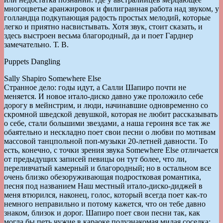
многоцветье аранжировок и филигранная работа над звуком, у
голландца подкупающая радость простых мелодий, которые
легко и приятно насвистывать. Хотя звук, стоит сказать, и
здесь выстроен весьма благородный, да и поет Гарднер
замечательно. Т. В.
Puppets Dangling
Sally Shapiro Somewhere Else
Странное дело: годы идут, а Салли Шапиро почти не
меняется. И новое итало-диско давно уже проложило себе
дорогу в мейнстрим, и люди, начинавшие одновременно со
скромной шведской девушкой, которая не любит рассказывать
о себе, стали большими звездами, а наша героиня все так же
обаятельно и нескладно поет свои песни о любви по мотивам
массовой танцпольной поп-музыки 20-летней давности. То
есть, конечно, с точки зрения звука Somewhere Else отличается
от предыдущих записей певицы он тут более, что ли,
переливчатый камерный и благородный; но в остальном все
очень близко обезоруживающая подростковая романтика,
песня под названием Наш местный итало-диско-диджей в
меня втюрился, наконец, голос, который всегда поет как-то
немного неправильно и потому кажется, что он тебе давно
знаком, близок и дорог. Шапиро поет свои песни так, как
могла бы петь чужие в караоке полузнакомая милая соседка;