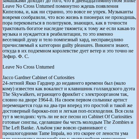
замашками доходит до того, что в двенадцатиминутном эпике
Leave No Cross Unturned поминутно ждешь появления
Кипелова, и, как ни странно, это вовсе не упрек. Музыканты
вовремя сообразили, что всю жизнь в пионерах не проходишь,
пора перековаться в политруков, знающих, как в точности
трактовать богатое наследие тяжмета; к тому же если какая-то
музыка и нуждается в реабилитации, то это именно
веселящий душу и тело помпезный хард, несправедливо
причисляемый к категории guilty pleasures. Викинги знают,
откуда в их подземном королевстве дует ветер и это точно не
Зефир. Ф. С.
Leave No Cross Unturned
Jacco Gardner Cabinet of Curiosities
24-летний Якко Гарднер до недавнего времени был (мало
кому) известен как вокалист и клавишник голландского дуэта
The Skywalkers, играющего фрикбит с электроорганом так,
словно на дворе 1964-й. На своем первом сольнике артист
перемещается года на два-три вперед это простой и такой же
достоверный барокко-поп и легкая поп-психоделия. Вся сила
тут в мелодиях: чуть ли не все песни из Cabinet Of Curiosities
готовые синглы, сделавшие бы честь молодым The Zombies и
The Left Banke. Альбом уже вовсю сравнивают с
прошлогодними Tame Impala, но это скорее от лености ума
или недостатка познаний: где у австралийцев мерцающее