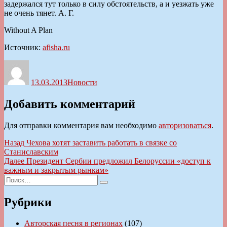
задержался тут только в силу обстоятельств, а и уезжать уже
не очень тянет. А. Г.
Without A Plan
Источник:
afisha.ru
Автор
Опубликовано
Рубрики
13.03.2013
Новости
Добавить комментарий
Для отправки комментария вам необходимо
авторизоваться
.
Навигация
Предыдущая
Назад
Чехова хотят заставить работать в связке со
запись:
Станиславским
по
Следующая
Далее
Президент Сербии предложил Белоруссии «доступ к
записям
запись:
важным и закрытым рынкам»
Искать:
Поиск
Рубрики
Авторская песня в регионах
(107)