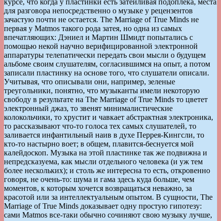
курсе, что когда у пластинки есть затейливая подоплека, места
для разговора непосредственно о музыке у рецензентов
зачастую почти не остается. The Marriage of True Minds не
первая у Matmos такого рода затея, но одна из самых
впечатляющих: Дэниел и Мартин Шмидт попытались с
помощью некой научно верифицированной электронной
аппаратуры телепатически передать свои мысли о будущем
альбоме своим слушателям, согласившимся на опыт, а потом
записали пластинку на основе того, что слушатели описали.
Учитывая, что описывали они, например, зеленые
треугольники, понятно, что музыканты имели некоторую
свободу в результате на The Marriage of True Minds то цветет
электронный джаз, то звенят минималистические
колокольчики, то хрустит и чавкает абстрактная электроника,
то рассказывают что-то голоса тех самых слушателей, то
заливается инфантильный наив в духе Перрея-Кингсли, то
кто-то настырно воет; в общем, плавится-беснуется мой
калейдоскоп. Музыка на этой пластинке так же подвижна и
непредсказуема, как мысли отдельного человека (и уж тем
более нескольких); и столь же интересна то есть, откровенно
говоря, не очень-то: шума и гама здесь куда больше, чем
моментов, к которым хочется возвращаться неважно, за
красотой или за интеллектуальным опытом. В сущности, The
Marriage of True Minds доказывает одну простую гипотезу:
сами Matmos все-таки обычно сочиняют свою музыку лучше,