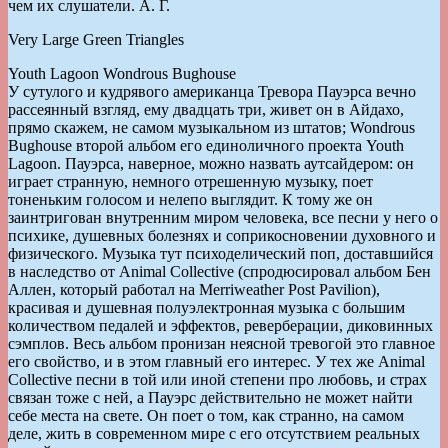
чем их слушатели. А. Г.
Very Large Green Triangles
Youth Lagoon Wondrous Bughouse
У сутулого и кудрявого американца Тревора Пауэрса вечно
рассеянный взгляд, ему двадцать три, живет он в Айдахо,
прямо скажем, не самом музыкальном из штатов; Wondrous
Bughouse второй альбом его единоличного проекта Youth
Lagoon. Пауэрса, наверное, можно назвать аутсайдером: он
играет странную, немного отрешенную музыку, поет
тоненьким голосом и нелепо выглядит. К тому же он
заинтригован внутренним миром человека, все песни у него о
психике, душевных болезнях и соприкосновении духовного и
физического. Музыка тут психоделический поп, доставшийся
в наследство от Animal Collective (спродюсировал альбом Бен
Аллен, который работал на Merriweather Post Pavilion),
красивая и душевная полуэлектронная музыка с большим
количеством педалей и эффектов, реверберации, диковинных
сэмплов. Весь альбом пронизан неясной тревогой это главное
его свойство, и в этом главный его интерес. У тех же Animal
Collective песни в той или иной степени про любовь, и страх
связан тоже с ней, а Пауэрс действительно не может найти
себе места на свете. Он поет о том, как странно, на самом
деле, жить в современном мире с его отсутствием реальных