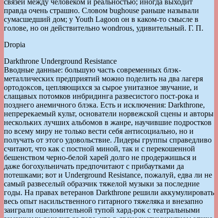
связей между человеком и реальностью; иногда выходит
правда очень страшно. Словом bughouse раньше называли
сумасшедший дом; у Youth Lagoon он в каком-то смысле в
голове, но он действительно wondrous, удивительный. Г. П.
Dropia
Darkthrone Underground Resistance
Вводные данные: большую часть современных блэк-
металлических предприятий можно поделить на два лагеря
ортодоксов, цепляющихся за сырое унитазное звучание, и
слащавых потомков инбридинга развесистого пост-рока и
позднего анемичного блэка. Есть и исключения: Darkthrone,
непререкаемый культ, основатели норвежской сцены и авторы
нескольких лучших альбомов в жанре, научившие подростков
по всему миру не только вести себя антисоциально, но и
получать от этого удовольствие. Лидеры группы справедливо
считают, что как с постной миной, так и с перекошенной
бешенством черно-белой харей долго не продержишься и
даже богохульничать предпочитают с прибаутками да
потешками; вот и Underground Resistance, пожалуй, едва ли не
самый развеселый образчик тяжелой музыки за последние
годы. На правах ветеранов Darkthrone решили аккумулировать
весь опыт насильственного гитарного тяжеляка и внезапно
заиграли ошеломительной тупой хард-рок с театральными