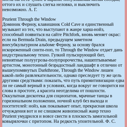
оттого их и слушать слегка неловко, и выключить
невозможно. А. Г.
Prurient Through the Window
Доминик Ферноу, клавишник Cold Cave и единственный
музыкант из тех, что выступают в жанре харш-нойз,
способный появиться на сайте Pitchfork, вновь меняет окрас:
если на Bermuda Drain, предыдущем заметном
внесубкультурном альбоме Ферноу, за основу брался
искореженный синти-поп, то Through the Window отдает дань
индустриальному техно. Гулкий пульсирующий бит,
невнятные полуугрозы-полупророчества, нашептываемые
артистом, монотонный безрадостный ландшафт в отличии от
вышеупомянутых Darkthrone, Through the Window лишен
какой-либо развлекательности, однако преследует ту же цель
другими средствами: показать, что путь примитивизации едва
ли не самый верный в условиях, когда вокруг не говорится ни
слова в простоте, а красота неотделима от пошлости.
Оккультная дискотека для социопатов, мрачные танцы в
горизональном положении, ночной клуб без выхода и
посетителей: нойз, как показывает опыт, прекрасная школа
отчуждения вот и не слишком живописный жанр техно
Prurient умудрился и вовсе свести в плоскость замогильной
ковырялочки с притопом. На редкость упоительной. Ф. С.