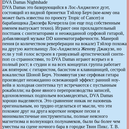
DVA Damas Nightshade
DVA Damas это базирующийся в Лос-Анджелесе дуэт,
состоящий из видной брюнетки Тэйлор Берч (кое-кому она
может быть известна по проекту Tropic of Cancer) и
барабанщика Джозефа Кочерелла (он еще под собственным
именем выпускает техно). Играют они прохладительный
постпанк с синтезаторами и неожиданной серфовой гитарой,
добавляющей музыке DD кинематографичности. Манерой
пения (и количеством реверберации на вокале) Тэйлор похожа
на другую жительницу Лос-Анджелеса Женеву Джакузи, но
если у той голос встроен в гривуазный артистический синти-
поп со странностями, то DVA Damas играют всерьез и в
полный рост; в студии и на всех концертах группа работает
аж впятером: с гитаристом, басистом и клавишницей, сестрой
вокалистки Шоной Берч. Упомянутая уже серфовая гитара
производит неожиданно освежающий эффект: ранний ноу-
вейв и холодная синтетика тут встречаются с пустынным
рокабилли; на фоне явного перепроизводства записей,
вдохновленных подпольем восьмидесятых, DVA Damas
хорошо выделяются. Это сравнение никак не назовешь
оригинальным, но трудно отделаться от мысли, что эти
похожие друг на друга короткие неяркие песни и
минималистичные инструменталы, полные неясного
магнетизма и волнующих полунамеков, были бы более чем
уместны на сцене ночного бара в городке Твин Пикс. Т. В.