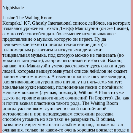
Nightshade
Lusine The Waiting Room
Kompakt,! K7, Ghostly International список лейблов, на которых
издавался уроженец Техаса Джефф Макилуэйн (он же Lusine),
сам по себе способен дать более-менее исчерпывающее
представление о музыке, которую он играет. Ну да
человеческое техно (и иногда техногенное диско) с
планомерным развитием и искусными деталями;
танцевальная музыка, под которую можно не танцевать (но
можно и танцевать); жанр испытанный и избитый. Важно,
однако, что Макилуэйн умело расставляет здесь силки и для
людей, которым вышеупомянутый список лейблов не скажет
ровным счетом ничего. А именно простые тягучие мелодии,
растягивающие внутреннюю интригу на пять-семь минут;
вокальные хуки; наконец, полноценные песни с потайным
женским вокалом (лучшая, пожалуй, Without A Plan это уже
где-то на уровне аналогичных сочинений Ги Боратто). Да, как
и почти всякая пластинка такого рода, The Waiting Room
иногда уж слишком заунывен в своей настойчивой
методологии и при неподходящем состоянии рассудка
способен утомить но все-таки не раздражить. В общем,
название не врет чем-то этот альбом и правда похож на зал
ожидания, только на каком-то очень хорошем вокзале: вроде и