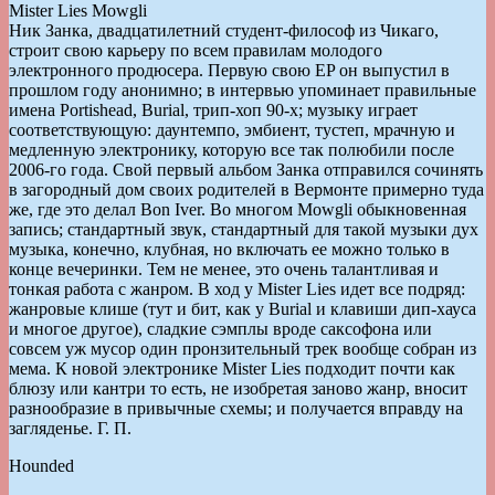
Mister Lies Mowgli
Ник Занка, двадцатилетний студент-философ из Чикаго,
строит свою карьеру по всем правилам молодого
электронного продюсера. Первую свою EP он выпустил в
прошлом году анонимно; в интервью упоминает правильные
имена Portishead, Burial, трип-хоп 90-х; музыку играет
соответствующую: даунтемпо, эмбиент, тустеп, мрачную и
медленную электронику, которую все так полюбили после
2006-го года. Свой первый альбом Занка отправился сочинять
в загородный дом своих родителей в Вермонте примерно туда
же, где это делал Bon Iver. Во многом Mowgli обыкновенная
запись; стандартный звук, стандартный для такой музыки дух
музыка, конечно, клубная, но включать ее можно только в
конце вечеринки. Тем не менее, это очень талантливая и
тонкая работа с жанром. В ход у Mister Lies идет все подряд:
жанровые клише (тут и бит, как у Burial и клавиши дип-хауса
и многое другое), сладкие сэмплы вроде саксофона или
совсем уж мусор один пронзительный трек вообще собран из
мема. К новой электронике Mister Lies подходит почти как
блюзу или кантри то есть, не изобретая заново жанр, вносит
разнообразие в привычные схемы; и получается вправду на
загляденье. Г. П.
Hounded