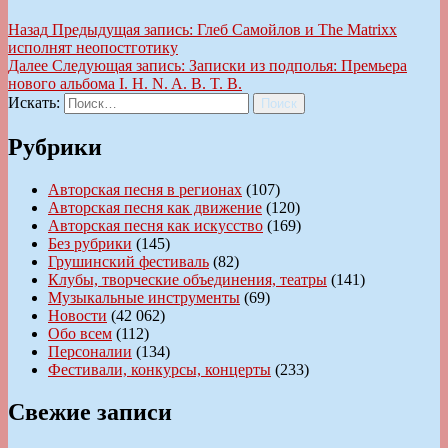
Назад
Предыдущая запись:
Глеб Самойлов и The Matrixx
исполнят неопостготику
Далее
Следующая запись:
Записки из подполья: Премьера
нового альбома I. H. N. A. B. T. B.
Искать:
Поиск
Рубрики
Авторская песня в регионах
(107)
Авторская песня как движение
(120)
Авторская песня как искусство
(169)
Без рубрики
(145)
Грушинский фестиваль
(82)
Клубы, творческие объединения, театры
(141)
Музыкальные инструменты
(69)
Новости
(42 062)
Обо всем
(112)
Персоналии
(134)
Фестивали, конкурсы, концерты
(233)
Свежие записи