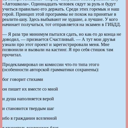
«Автошкола». Одиннадцать человек сядут за руль и будут
учиться правильно его держать. Среди этих горемык и наш
герой. Принцип этой программы не похож на принятые в
реалити-шоу. Здесь выбывают не худшие, а лучшие. У кого
начинает получаться, тот отправляется на экзамен в ГИБДД.
— Я раза три минимум пытался сдать, но как-то до конца не
доводил, — признается Счастливый. — А тут мои друзья
узнали про этот проект и зарегистрировали меня. Мне
позвонили и вызвали на кастинг. Я про себя стишок там
прочитал.
Продекламировал он комиссии что-то типа этого
(особенности авторской грамматики сохранены):
бог говорит стихами
он пишет их вместе со мной
и душа наполняется верой
и становится твердым шаг
ибо я гражданин вселенной
я хранитель вселенских благ