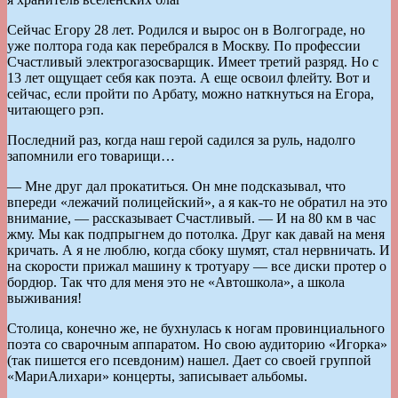
Сейчас Егору 28 лет. Родился и вырос он в Волгограде, но
уже полтора года как перебрался в Москву. По профессии
Счастливый электрогазосварщик. Имеет третий разряд. Но с
13 лет ощущает себя как поэта. А еще освоил флейту. Вот и
сейчас, если пройти по Арбату, можно наткнуться на Егора,
читающего рэп.
Последний раз, когда наш герой садился за руль, надолго
запомнили его товарищи…
— Мне друг дал прокатиться. Он мне подсказывал, что
впереди «лежачий полицейский», а я как-то не обратил на это
внимание, — рассказывает Счастливый. — И на 80 км в час
жму. Мы как подпрыгнем до потолка. Друг как давай на меня
кричать. А я не люблю, когда сбоку шумят, стал нервничать. И
на скорости прижал машину к тротуару — все диски протер о
бордюр. Так что для меня это не «Автошкола», а школа
выживания!
Столица, конечно же, не бухнулась к ногам провинциального
поэта со сварочным аппаратом. Но свою аудиторию «Игорка»
(так пишется его псевдоним) нашел. Дает со своей группой
«МариАлихари» концерты, записывает альбомы.