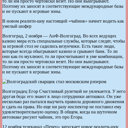
то ли им просто чертовски везет. Но они выигрывают.
Поэтому их заносят в соответствующие международные базы
и не пускают в игровые зоны.
В новом реалити-шоу настоящий «чайник» начнет водить как
умелый шофер
Волгоград, 2 ноября — АиФ-Волгоград. Во всех ведущих
казино мира есть специальные службы, которые следят, чтобы
за игровой стол не садились везунчики. Есть такие люди,
которые всегда обыгрывают казино и срывают банк. То ли
они как-то мухлюют, то ли просчитывают в уме комбинации,
то ли им просто чертовски везет. Но они выигрывают.
Поэтому их заносят в соответствующие международные базы
и не пускают в игровые зоны.
Волгоградец Егор Счастливый рулеткой не увлекается. У него
другая беда: его знают в лицо сотрудники автошкол. Он уже
несколько раз пытался выучить правила дорожного движения
и сдать на права. Но еще ни разу инспектор не поставил ему
удовлетворительную оценку. В общем, когда на шуточном
автознаке рисуют чайник, это про Егора.
12 ноября телеканал «Перец» запускает новое реалити-шоу