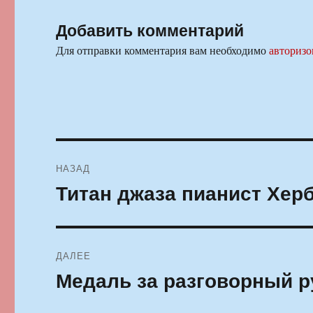
Добавить комментарий
Для отправки комментария вам необходимо
авторизо
Навигация
НАЗАД
по
Титан джаза пианист Хер
Предыдущая
запись:
записям
ДАЛЕЕ
Медаль за разговорный р
Следующая
запись: