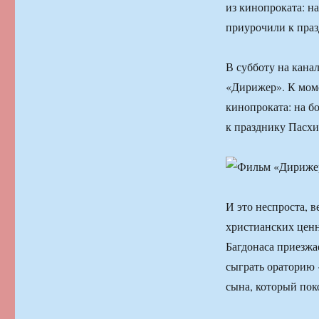
из кинопроката: н
приурочили к праз
В субботу на кана
«Дирижер». К моме
кинопроката: на б
к празднику Пасхи
И это неспроста, 
христианских ценн
Багдонаса приезжа
сыграть ораторию 
сына, который пок