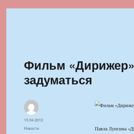
Ильменский фестиваль автор
Фильм «Дирижер»
задуматься
Автор
Опубликовано
13.04.2012
Рубрики
Новости
Павла Лунгина «Ди