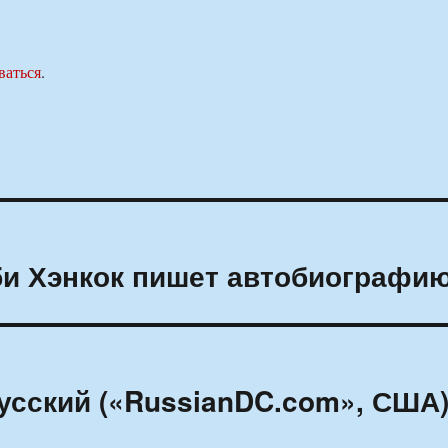
ваться
.
би Хэнкок пишет автобиографи
усский («RussianDC.com», США