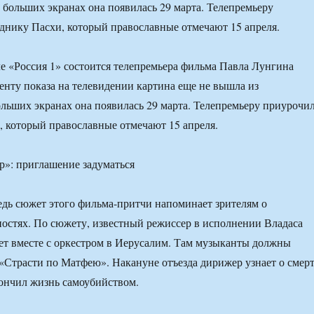
а больших экранах она появилась 29 марта. Телепремьеру
днику Пасхи, который православные отмечают 15 апреля.
ле «Россия 1» состоится телепремьера фильма Павла Лунгина
нту показа на телевидении картина еще не вышла из
ольших экранах она появилась 29 марта. Телепремьеру приурочи
, который православные отмечают 15 апреля.
ведь сюжет этого фильма-притчи напоминает зрителям о
остях. По сюжету, известный режиссер в исполнении Владаса
ет вместе с оркестром в Иерусалим. Там музыканты должны
«Страсти по Матфею». Накануне отъезда дирижер узнает о смер
ончил жизнь самоубийством.