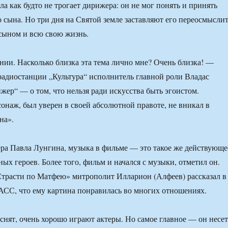
ла как будто не трогает дирижера: он не мог понять и принять
о сына. Но три дня на Святой земле заставляют его переосмысли
сыном и всю свою жизнь.
ии. Насколько близка эта тема лично мне? Очень близка! —
 радиостанции „Культура“ исполнитель главной роли Владас
жер“ — о том, что нельзя ради искусства быть эгоистом.
онаж, был уверен в своей абсолютной правоте, не вникал в
на».
ра Павла Лунгина, музыка в фильме — это такое же действующе
ных героев. Более того, фильм и начался с музыки, отметил он.
трасти по Матфею» митрополит Илларион (Алфеев) рассказал в
СС, что ему картина понравилась во многих отношениях.
снят, очень хорошо играют актеры. Но самое главное — он несет