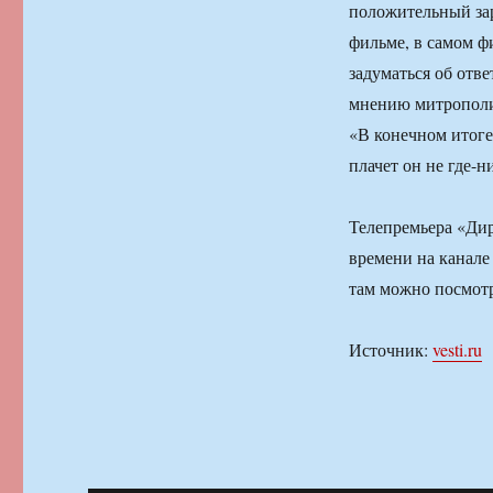
положительный зар
фильме, в самом фи
задуматься об отв
мнению митрополи
«В конечном итоге
плачет он не где-н
Телепремьера «Дири
времени на канале 
там можно посмот
Источник:
vesti.ru