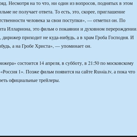
яд. Несмотря на то что, ни один из вопросов, поднятых в этом
льме не получает ответа. То есть, это, скорее, приглашение
етственности человека за свои поступки», — отметил он. По
та Иллариона, это фильм о покаянии и духовном перерождении
, дирижер приходит не куда-нибудь, а в храм Гроба Господня. И
ибудь, а на Гробе Христа», — упоминает он.
жера» состоится 14 апреля, в субботу, в 21:50 по московскому
«Россия 1». Позже фильм появится на сайте Russia.tv, а пока что
реть официальные трейлеры.