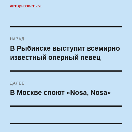
авторизоваться
.
Навигация
НАЗАД
по
В Рыбинске выступит всемирно
Предыдущая
известный оперный певец
запись:
записям
ДАЛЕЕ
В Москве споют «Nosa, Nosa»
Следующая
запись: