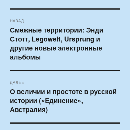
Навигация
НАЗАД
по
Смежные территории: Энди
Предыдущая
Стотт, Legowelt, Ursprung и
запись:
записям
другие новые электронные
альбомы
ДАЛЕЕ
О величии и простоте в русской
Следующая
истории («Единение»,
запись:
Австралия)