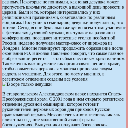
разному. Некоторые не понимали, как юная девушка может
пропустить школьную дискотеку, а выходной день провести в
церкви. Были и те, которые интересовались у них
религиозными праздниками, советовались по различным
вопросам. Поступив в семинарию, девушки получили то, что
хотели. Сегодня они буквально живут во всем этом: участвуют
в фестивалях духовной музыки, выступают на различных
конференциях, посещают интересные уголки необъятной
России, недавно получили мастер-класс от дирижера из
Лондона. Многие планируют продолжить образование после
окончания РО. Николай Павленко говорит, что самое главное
в образовании регента — стать благочестивым христианином.
Также очень важно умение так организовать пение в храме,
чтобы совместная церковная молитва приносила людям
радость и утешение. Для этого, по моему мнению, в
регентском отделении созданы все условия.
В ставропольском Александровском парке находится Спасо-
Преображенский храм. С 2001 года в нем открыто регентское
отделение духовной семинарии, которое готовит
руководителей церковных хоров для приходов Русской
православной церкви. Миссия очень ответственная, так как
влияет на создание молитвенной атмосферы на
богослужениях. Выпускники получают богословско-