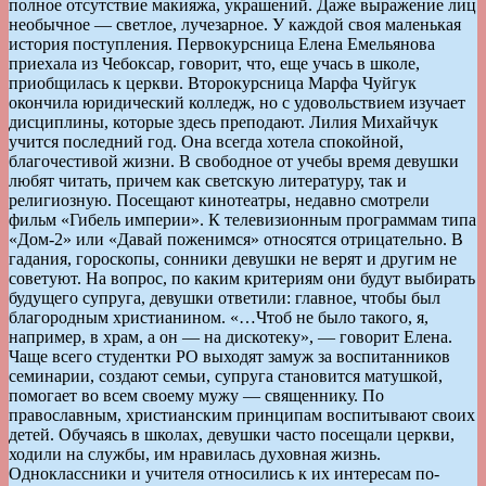
полное отсутствие макияжа, украшений. Даже выражение лиц
необычное — светлое, лучезарное. У каждой своя маленькая
история поступления. Первокурсница Елена Емельянова
приехала из Чебоксар, говорит, что, еще учась в школе,
приобщилась к церкви. Второкурсница Марфа Чуйгук
окончила юридический колледж, но с удовольствием изучает
дисциплины, которые здесь преподают. Лилия Михайчук
учится последний год. Она всегда хотела спокойной,
благочестивой жизни. В свободное от учебы время девушки
любят читать, причем как светскую литературу, так и
религиозную. Посещают кинотеатры, недавно смотрели
фильм «Гибель империи». К телевизионным программам типа
«Дом-2» или «Давай поженимся» относятся отрицательно. В
гадания, гороскопы, сонники девушки не верят и другим не
советуют. На вопрос, по каким критериям они будут выбирать
будущего супруга, девушки ответили: главное, чтобы был
благородным христианином. «…Чтоб не было такого, я,
например, в храм, а он — на дискотеку», — говорит Елена.
Чаще всего студентки РО выходят замуж за воспитанников
семинарии, создают семьи, супруга становится матушкой,
помогает во всем своему мужу — священнику. По
православным, христианским принципам воспитывают своих
детей. Обучаясь в школах, девушки часто посещали церкви,
ходили на службы, им нравилась духовная жизнь.
Одноклассники и учителя относились к их интересам по-