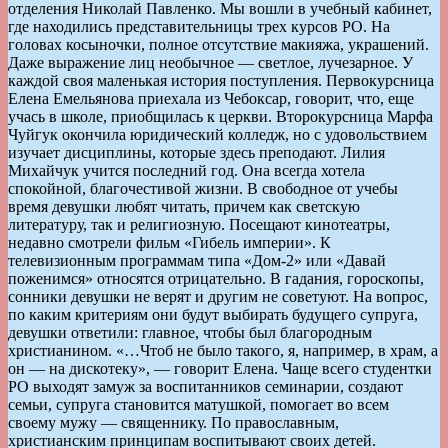
отделения Николай Павленко. Мы вошли в учебный кабинет,
где находились представительницы трех курсов РО. На
головах косыночки, полное отсутствие макияжа, украшений.
Даже выражение лиц необычное — светлое, лучезарное. У
каждой своя маленькая история поступления. Первокурсница
Елена Емельянова приехала из Чебоксар, говорит, что, еще
учась в школе, приобщилась к церкви. Второкурсница Марфа
Чуйгук окончила юридический колледж, но с удовольствием
изучает дисциплины, которые здесь преподают. Лилия
Михайчук учится последний год. Она всегда хотела
спокойной, благочестивой жизни. В свободное от учебы
время девушки любят читать, причем как светскую
литературу, так и религиозную. Посещают кинотеатры,
недавно смотрели фильм «Гибель империи». К
телевизионным программам типа «Дом-2» или «Давай
поженимся» относятся отрицательно. В гадания, гороскопы,
сонники девушки не верят и другим не советуют. На вопрос,
по каким критериям они будут выбирать будущего супруга,
девушки ответили: главное, чтобы был благородным
христианином. «…Чтоб не было такого, я, например, в храм, а
он — на дискотеку», — говорит Елена. Чаще всего студентки
РО выходят замуж за воспитанников семинарии, создают
семьи, супруга становится матушкой, помогает во всем
своему мужу — священнику. По православным,
христианским принципам воспитывают своих детей.