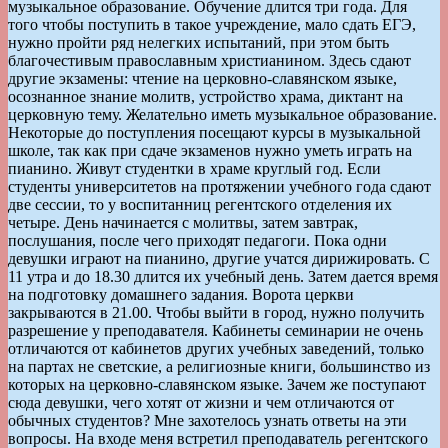
музыкальное образование. Обучение длится три года. Для
того чтобы поступить в такое учреждение, мало сдать ЕГЭ,
нужно пройти ряд нелегких испытаний, при этом быть
благочестивым православным христианином. Здесь сдают
другие экзамены: чтение на церковно-славянском языке,
осознанное знание молитв, устройство храма, диктант на
церковную тему. Желательно иметь музыкальное образование.
Некоторые до поступления посещают курсы в музыкальной
школе, так как при сдаче экзаменов нужно уметь играть на
пианино. Живут студентки в храме круглый год. Если
студенты университетов на протяжении учебного года сдают
две сессии, то у воспитанниц регентского отделения их
четыре. День начинается с молитвы, затем завтрак,
послушания, после чего приходят педагоги. Пока одни
девушки играют на пианино, другие учатся дирижировать. С
11 утра и до 18.30 длится их учебный день. Затем дается время
на подготовку домашнего задания. Ворота церкви
закрываются в 21.00. Чтобы выйти в город, нужно получить
разрешение у преподавателя. Кабинеты семинарии не очень
отличаются от кабинетов других учебных заведений, только
на партах не светские, а религиозные книги, большинство из
которых на церковно-славянском языке. Зачем же поступают
сюда девушки, чего хотят от жизни и чем отличаются от
обычных студентов? Мне захотелось узнать ответы на эти
вопросы. На входе меня встретил преподаватель регентского