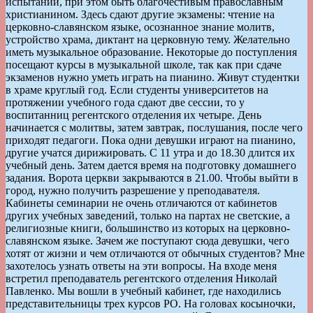
испытаний, при этом быть благочестивым православным
христианином. Здесь сдают другие экзамены: чтение на
церковно-славянском языке, осознанное знание молитв,
устройство храма, диктант на церковную тему. Желательно
иметь музыкальное образование. Некоторые до поступления
посещают курсы в музыкальной школе, так как при сдаче
экзаменов нужно уметь играть на пианино. Живут студентки
в храме круглый год. Если студенты университетов на
протяжении учебного года сдают две сессии, то у
воспитанниц регентского отделения их четыре. День
начинается с молитвы, затем завтрак, послушания, после чего
приходят педагоги. Пока одни девушки играют на пианино,
другие учатся дирижировать. С 11 утра и до 18.30 длится их
учебный день. Затем дается время на подготовку домашнего
задания. Ворота церкви закрываются в 21.00. Чтобы выйти в
город, нужно получить разрешение у преподавателя.
Кабинеты семинарии не очень отличаются от кабинетов
других учебных заведений, только на партах не светские, а
религиозные книги, большинство из которых на церковно-
славянском языке. Зачем же поступают сюда девушки, чего
хотят от жизни и чем отличаются от обычных студентов? Мне
захотелось узнать ответы на эти вопросы. На входе меня
встретил преподаватель регентского отделения Николай
Павленко. Мы вошли в учебный кабинет, где находились
представительницы трех курсов РО. На головах косыночки,