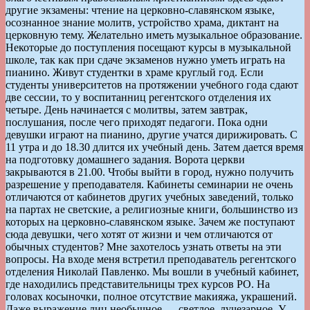
другие экзамены: чтение на церковно-славянском языке,
осознанное знание молитв, устройство храма, диктант на
церковную тему. Желательно иметь музыкальное образование.
Некоторые до поступления посещают курсы в музыкальной
школе, так как при сдаче экзаменов нужно уметь играть на
пианино. Живут студентки в храме круглый год. Если
студенты университетов на протяжении учебного года сдают
две сессии, то у воспитанниц регентского отделения их
четыре. День начинается с молитвы, затем завтрак,
послушания, после чего приходят педагоги. Пока одни
девушки играют на пианино, другие учатся дирижировать. С
11 утра и до 18.30 длится их учебный день. Затем дается время
на подготовку домашнего задания. Ворота церкви
закрываются в 21.00. Чтобы выйти в город, нужно получить
разрешение у преподавателя. Кабинеты семинарии не очень
отличаются от кабинетов других учебных заведений, только
на партах не светские, а религиозные книги, большинство из
которых на церковно-славянском языке. Зачем же поступают
сюда девушки, чего хотят от жизни и чем отличаются от
обычных студентов? Мне захотелось узнать ответы на эти
вопросы. На входе меня встретил преподаватель регентского
отделения Николай Павленко. Мы вошли в учебный кабинет,
где находились представительницы трех курсов РО. На
головах косыночки, полное отсутствие макияжа, украшений.
Даже выражение лиц необычное — светлое, лучезарное. У