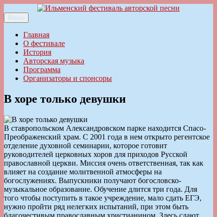
Перейти
к
Меню
Ильменский фестиваль авторской песни
содержимому
Главная
О фестивале
История
Авторская музыка
Программа
Организаторы и спонсоры
В хоре только девушки
В ставропольском Александровском парке находится Спасо-
Преображенский храм. С 2001 года в нем открыто регентское
отделение духовной семинарии, которое готовит
руководителей церковных хоров для приходов Русской
православной церкви. Миссия очень ответственная, так как
влияет на создание молитвенной атмосферы на
богослужениях. Выпускники получают богословско-
музыкальное образование. Обучение длится три года. Для
того чтобы поступить в такое учреждение, мало сдать ЕГЭ,
нужно пройти ряд нелегких испытаний, при этом быть
благочестивым православным христианином. Здесь сдают