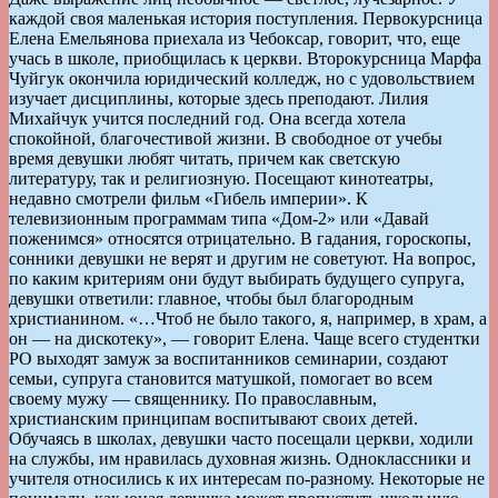
каждой своя маленькая история поступления. Первокурсница
Елена Емельянова приехала из Чебоксар, говорит, что, еще
учась в школе, приобщилась к церкви. Второкурсница Марфа
Чуйгук окончила юридический колледж, но с удовольствием
изучает дисциплины, которые здесь преподают. Лилия
Михайчук учится последний год. Она всегда хотела
спокойной, благочестивой жизни. В свободное от учебы
время девушки любят читать, причем как светскую
литературу, так и религиозную. Посещают кинотеатры,
недавно смотрели фильм «Гибель империи». К
телевизионным программам типа «Дом-2» или «Давай
поженимся» относятся отрицательно. В гадания, гороскопы,
сонники девушки не верят и другим не советуют. На вопрос,
по каким критериям они будут выбирать будущего супруга,
девушки ответили: главное, чтобы был благородным
христианином. «…Чтоб не было такого, я, например, в храм, а
он — на дискотеку», — говорит Елена. Чаще всего студентки
РО выходят замуж за воспитанников семинарии, создают
семьи, супруга становится матушкой, помогает во всем
своему мужу — священнику. По православным,
христианским принципам воспитывают своих детей.
Обучаясь в школах, девушки часто посещали церкви, ходили
на службы, им нравилась духовная жизнь. Одноклассники и
учителя относились к их интересам по-разному. Некоторые не