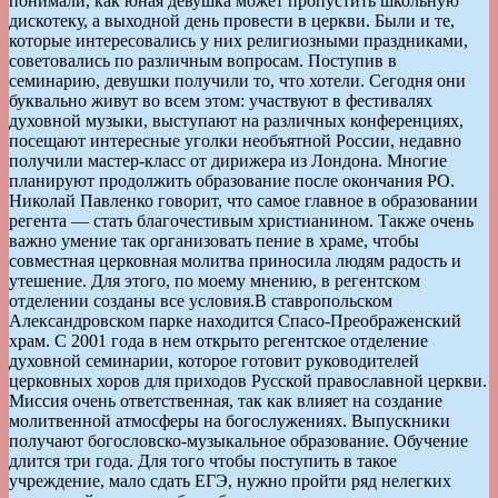
понимали, как юная девушка может пропустить школьную
дискотеку, а выходной день провести в церкви. Были и те,
которые интересовались у них религиозными праздниками,
советовались по различным вопросам. Поступив в
семинарию, девушки получили то, что хотели. Сегодня они
буквально живут во всем этом: участвуют в фестивалях
духовной музыки, выступают на различных конференциях,
посещают интересные уголки необъятной России, недавно
получили мастер-класс от дирижера из Лондона. Многие
планируют продолжить образование после окончания РО.
Николай Павленко говорит, что самое главное в образовании
регента — стать благочестивым христианином. Также очень
важно умение так организовать пение в храме, чтобы
совместная церковная молитва приносила людям радость и
утешение. Для этого, по моему мнению, в регентском
отделении созданы все условия.
В ставропольском
Александровском парке находится Спасо-Преображенский
храм. С 2001 года в нем открыто регентское отделение
духовной семинарии, которое готовит руководителей
церковных хоров для приходов Русской православной церкви.
Миссия очень ответственная, так как влияет на создание
молитвенной атмосферы на богослужениях. Выпускники
получают богословско-музыкальное образование. Обучение
длится три года. Для того чтобы поступить в такое
учреждение, мало сдать ЕГЭ, нужно пройти ряд нелегких