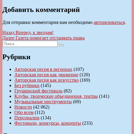
Добавить комментарий
Для отправки комментария вам необходимо
авторизоваться
.
Навигация
Предыдущая
Назад
Вперед, к звездам!
запись:
Следующая
Далее
Газета помогает отстаивать права
по
Искать:
запись:
Поиск
записям
Рубрики
Авторская песня в регионах
(107)
Авторская песня как движение
(120)
Авторская песня как искусство
(169)
Без рубрики
(145)
Грушинский фестиваль
(82)
Клубы, творческие объединения, театры
(141)
Музыкальные инструменты
(69)
Новости
(42 062)
Обо всем
(112)
Персоналии
(134)
Фестивали, конкурсы, концерты
(233)