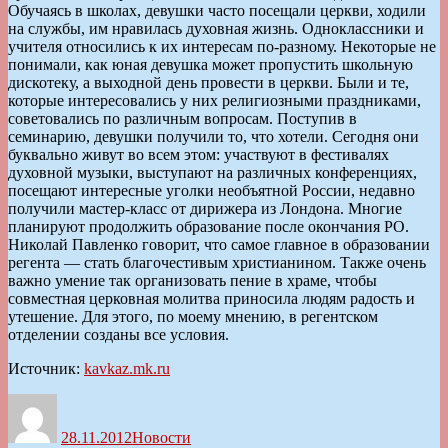
Обучаясь в школах, девушки часто посещали церкви, ходили
на службы, им нравилась духовная жизнь. Одноклассники и
учителя относились к их интересам по-разному. Некоторые не
понимали, как юная девушка может пропустить школьную
дискотеку, а выходной день провести в церкви. Были и те,
которые интересовались у них религиозными праздниками,
советовались по различным вопросам. Поступив в
семинарию, девушки получили то, что хотели. Сегодня они
буквально живут во всем этом: участвуют в фестивалях
духовной музыки, выступают на различных конференциях,
посещают интересные уголки необъятной России, недавно
получили мастер-класс от дирижера из Лондона. Многие
планируют продолжить образование после окончания РО.
Николай Павленко говорит, что самое главное в образовании
регента — стать благочестивым христианином. Также очень
важно умение так организовать пение в храме, чтобы
совместная церковная молитва приносила людям радость и
утешение. Для этого, по моему мнению, в регентском
отделении созданы все условия.
Источник:
kavkaz.mk.ru
Автор
Опубликовано
Рубрики
28.11.2012
Новости