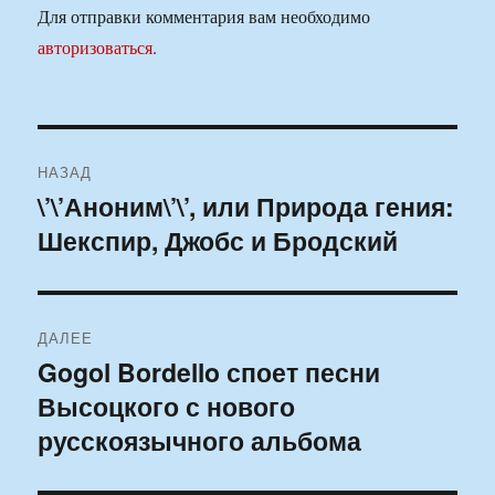
Для отправки комментария вам необходимо
авторизоваться
.
Навигация
НАЗАД
по
\’\’Аноним\’\’, или Природа гения:
Предыдущая
Шекспир, Джобс и Бродский
запись:
записям
ДАЛЕЕ
Gogol Bordello споет песни
Следующая
Высоцкого с нового
запись:
русскоязычного альбома