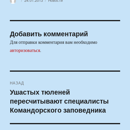
24.01.2013
Новости
Добавить комментарий
Для отправки комментария вам необходимо
авторизоваться
.
Навигация
НАЗАД
по
Ушастых тюленей
Предыдущая
пересчитывают специалисты
запись:
записям
Командорского заповедника