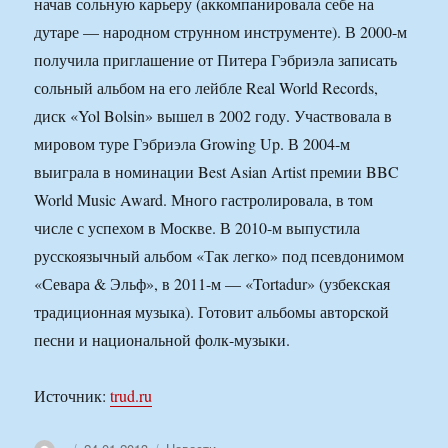
начав сольную карьеру (аккомпанировала себе на
дутаре — народном струнном инструменте). В 2000-м
получила приглашение от Питера Гэбриэла записать
сольный альбом на его лейбле Real World Records,
диск «Yol Bolsin» вышел в 2002 году. Участвовала в
мировом туре Гэбриэла Growing Up. В 2004-м
выиграла в номинации Best Asian Artist премии BBC
World Music Award. Много гастролировала, в том
числе с успехом в Москве. В 2010-м выпустила
русскоязычный альбом «Так легко» под псевдонимом
«Севара & Эльф», в 2011-м — «Tortadur» (узбекская
традиционная музыка). Готовит альбомы авторской
песни и национальной фолк-музыки.
Источник:
trud.ru
Автор
Опубликовано
Рубрики