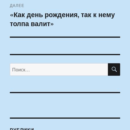
ДАЛЕЕ
«Как день рождения, так к нему
Следующая
толпа валит»
запись:
ПО
Искать:
РУБРИКИ