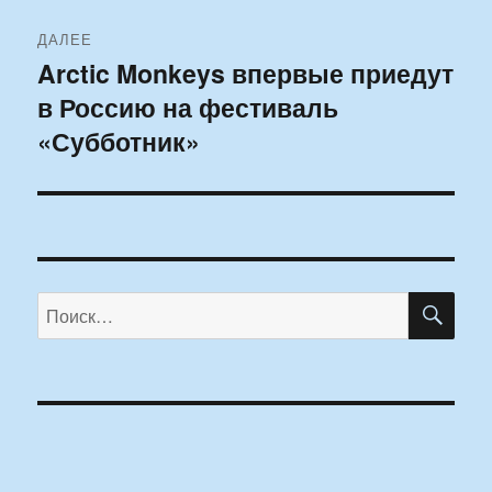
ДАЛЕЕ
Arctic Monkeys впервые приедут
Следующая
в Россию на фестиваль
запись:
«Субботник»
ПО
Искать: