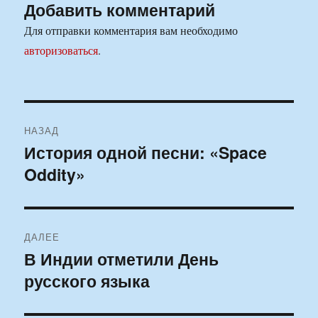
Добавить комментарий
Для отправки комментария вам необходимо
авторизоваться
.
Навигация
НАЗАД
по
История одной песни: «Space
Предыдущая
Oddity»
запись:
записям
ДАЛЕЕ
В Индии отметили День
Следующая
русского языка
запись: