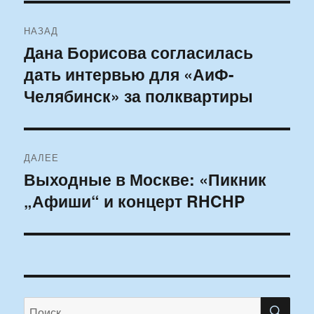
Навигация
НАЗАД
по
Дана Борисова согласилась
Предыдущая
дать интервью для «АиФ-
запись:
записям
Челябинск» за полквартиры
ДАЛЕЕ
Выходные в Москве: «Пикник
Следующая
„Афиши“ и концерт RHCHP
запись:
ПО
Искать: