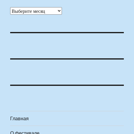
Архивы
Главная
О фестивале