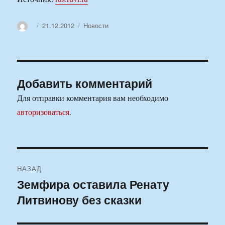
Автор
Опубликовано
Рубрики
21.12.2012
Новости
Добавить комментарий
Для отправки комментария вам необходимо
авторизоваться
.
Навигация
НАЗАД
по
Земфира оставила Ренату
Предыдущая
Литвинову без сказки
запись:
записям