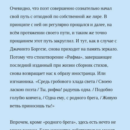
Очевидно, что поэт совершенно сознательно начал
свой путь с отходной по собственной же лире. В
принципе с ней он регулярно прощался и далее, на
всём протяжении своего пути, и таким же точно
прощанием этот путь закруглил. И тут, как в случае с
Джачинто Боргезе, снова приходит на память зеркало.
Потому что стихотворение «Рифма», завершающее
последний изданный при жизни сборник стихов,
снова возвращает нас к образу иностранца. Или
изгнанника. «Средь гробового хлада света / Своею
ласкою поэта / Ты, рифма! радуешь одна. / Подобно
голубю ковчега, / Одна ему, с родного брега, / Живую
ветвь приносишь ты!»
Впрочем, кроме «родного брега», здесь есть нечто не
менее важное. Если искусство действительно может