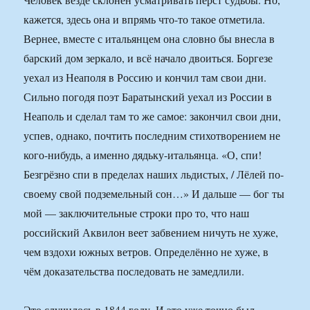
кажется, здесь она и впрямь что-то такое отметила.
Вернее, вместе с итальянцем она словно бы внесла в
барский дом зеркало, и всё начало двоиться. Боргезе
уехал из Неаполя в Россию и кончил там свои дни.
Сильно погодя поэт Баратынский уехал из России в
Неаполь и сделал там то же самое: закончил свои дни,
успев, однако, почтить последним стихотворением не
кого-нибудь, а именно дядьку-итальянца. «О, спи!
Безгрёзно спи в пределах наших льдистых, / Лёлей по-
своему свой подземельный сон…» И дальше — бог ты
мой — заключительные строки про то, что наш
российский Аквилон веет забвением ничуть не хуже,
чем вздохи южных ветров. Определённо не хуже, в
чём доказательства последовать не замедлили.
Это случилось в 1844 году. И это уже точно был