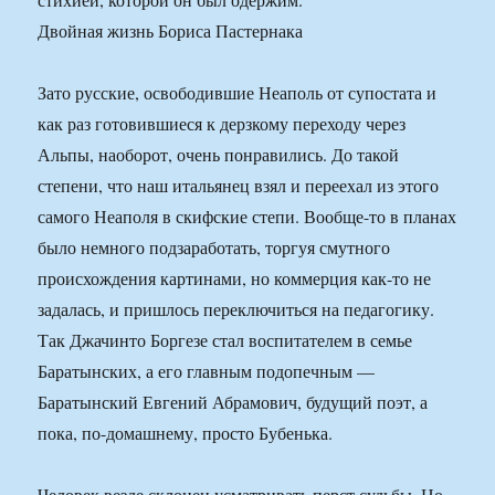
Двойная жизнь Бориса Пастернака
Зато русские, освободившие Неаполь от супостата и
как раз готовившиеся к дерзкому переходу через
Альпы, наоборот, очень понравились. До такой
степени, что наш итальянец взял и переехал из этого
самого Неаполя в скифские степи. Вообще-то в планах
было немного подзаработать, торгуя смутного
происхождения картинами, но коммерция как-то не
задалась, и пришлось переключиться на педагогику.
Так Джачинто Боргезе стал воспитателем в семье
Баратынских, а его главным подопечным —
Баратынский Евгений Абрамович, будущий поэт, а
пока, по-домашнему, просто Бубенька.
Человек везде склонен усматривать перст судьбы. Но,