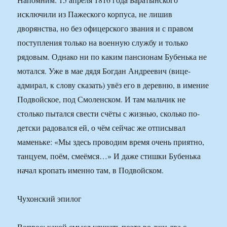
исключили из Пажеского корпуса, не лишив
дворянства, но без офицерского звания и с правом
поступления только на военную службу и только
рядовым. Однако ни по каким пансионам Бубенька не
мотался. Уже в мае дядя Богдан Андреевич (вице-
адмирал, к слову сказать) увёз его в деревню, в имение
Подвойское, под Смоленском. И там мальчик не
столько пытался свести счёты с жизнью, сколько по-
детски радовался ей, о чём сейчас же отписывал
маменьке: «Мы здесь проводим время очень приятно,
танцуем, поём, смеёмся…» И даже стишки Бубенька
начал кропать именно там, в Подвойском.
Чухонский эпилог
Вопрос: какой смысл уличать поэта во лжи два с