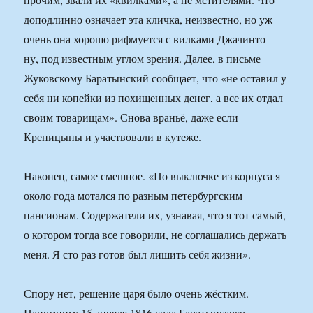
доподлинно означает эта кличка, неизвестно, но уж
очень она хорошо рифмуется с вилками Джачинто —
ну, под известным углом зрения. Далее, в письме
Жуковскому Баратынский сообщает, что «не оставил у
себя ни копейки из похищенных денег, а все их отдал
своим товарищам». Снова враньё, даже если
Креницыны и участвовали в кутеже.
Наконец, самое смешное. «По выключке из корпуса я
около года мотался по разным петербургским
пансионам. Содержатели их, узнавая, что я тот самый,
о котором тогда все говорили, не соглашались держать
меня. Я сто раз готов был лишить себя жизни».
Спору нет, решение царя было очень жёстким.
Напомним: 15 апреля 1816 года Баратынского