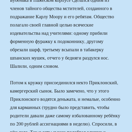
членов тайного общества мстителей, созданного в
подражание Карлу Моору и его ребятам. Общество
полагало своей главной целью всяческие
издевательства над учителями: одному прибили
форменную фуражку к подоконнику, другому
обрезали шарф, третьему всыпали в табакерку
шпанских мушек, отчего у бедняги раздулся нос.
Шалили, одним словом.
Потом к кружку присоединился некто Приклонский,
камергерский сынок. Было замечено, что у этого
Приклонского водятся деньжата, и немалые, особенно
для карманных (трудно было представить, чтобы
родители давали даже самому избалованному ребёнку
по 200 рублей ассигнациями в неделю). Спросили, в
чём дело. Так и есть: сынок подобрал ключик к