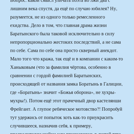
лишним века спустя, да ещё по случаю юбилея? Ну,
разумеется, не из одного только ремесленного
ехидства. Дело в том, что главная драма жизни
Баратынского была таковой исключительно в силу
непропорционально жестоких последствий, а не сама
по себе. Сама по себе она просто скверный анекдот.
Мало того что кража, так ещё и в компании с каким-то
Ханыковым (что за фамилия чёртова, особенно в
сравнении с гордой фамилией Баратынских,
происходящей от названия замка Боратынь в Галиции,
где «Боратынь» значит «Божья оборона», не хухры-
мухры!). Потом ещё этот прачечный двор кастелянши
Фрейгант. А глупое ребяческое мотовство?! Попробуй
тут удержись от попыток хоть как-то приукрасить
случившееся, назначив себя, к примеру,
предводителем шайки или признавшись в лютой тяге