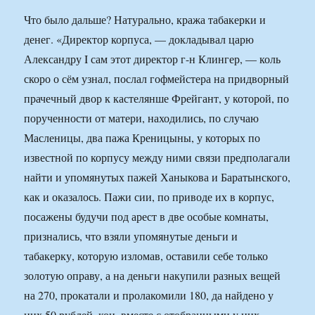
Что было дальше? Натурально, кража табакерки и
денег. «Директор корпуса, — докладывал царю
Александру I сам этот директор г-н Клингер, — коль
скоро о сём узнал, послал гофмейстера на придворный
прачечный двор к кастелянше Фрейгант, у которой, по
порученности от матери, находились, по случаю
Масленицы, два пажа Креницыны, у которых по
известной по корпусу между ними связи предполагали
найти и упомянутых пажей Ханыкова и Баратынского,
как и оказалось. Пажи сии, по приводе их в корпус,
посажены будучи под арест в две особые комнаты,
признались, что взяли упомянутые деньги и
табакерку, которую изломав, оставили себе только
золотую оправу, а на деньги накупили разных вещей
на 270, прокатали и пролакомили 180, да найдено у
них 50 рублей, кои, вместе с отобранными у них