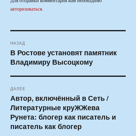
Для отправки комментария вам необходимо
авторизоваться
.
Навигация
НАЗАД
по
В Ростове установят памятник
Предыдущая
Владимиру Высоцкому
запись:
записям
ДАЛЕЕ
Автор, включённый в Сеть /
Следующая
Литературные круЖЖева
запись:
Рунета: блогер как писатель и
писатель как блогер