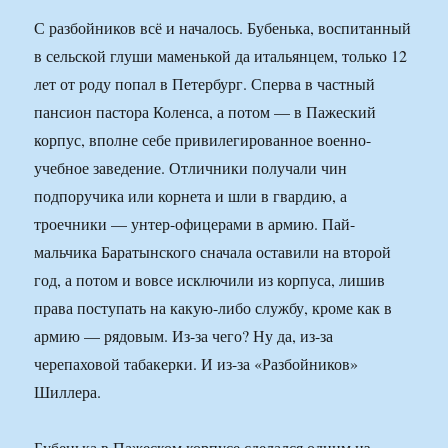
С разбойников всё и началось. Бубенька, воспитанный
в сельской глуши маменькой да итальянцем, только 12
лет от роду попал в Петербург. Сперва в частный
пансион пастора Коленса, а потом — в Пажеский
корпус, вполне себе привилегированное военно-
учебное заведение. Отличники получали чин
подпоручика или корнета и шли в гвардию, а
троечники — унтер-офицерами в армию. Пай-
мальчика Баратынского сначала оставили на второй
год, а потом и вовсе исключили из корпуса, лишив
права поступать на какую-либо службу, кроме как в
армию — рядовым. Из-за чего? Ну да, из-за
черепаховой табакерки. И из-за «Разбойников»
Шиллера.
Бубенька в Пажеском корпусе сделался одним из