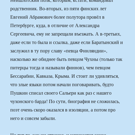
родственник. Во-вторых, из пяти финских лет
Евгений Абрамович более полутора провёл в
Петербурге, куда, в отличие от Александра
Сергеевича, ему не запрещали въезжать. А в-третьих,
даже если то была и ссылка, даже если Баратынский и
заслужил в ту пору славу «певца Финляндии»,
насколько же обиднее быть певцом Чухны (только так
питерцы тогда и называли финнов), чем певцом
Бессарабии, Кавказа, Крыма. И стоит ли удивляться,
что злые языки потом начали поговаривать, будто
Пушкин списал своего Сальери как раз с нашего
чухонского барда! По сути, биография не сложилась,
поэт очень скоро оказался в изоляции, а потом про
него и совсем забыли.
Но тут-то, как ни странно, и начинается самое