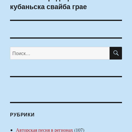
кубаньска свайба грае
запись:
ПО
Искать:
РУБРИКИ
Авторская песня в регионах
(107)