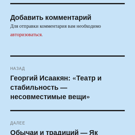
Добавить комментарий
Для отправки комментария вам необходимо
авторизоваться
.
Навигация
НАЗАД
по
Георгий Исаакян: «Театр и
Предыдущая
стабильность —
запись:
записям
несовместимые вещи»
ДАЛЕЕ
Обычаи и традиций — Як
Следующая