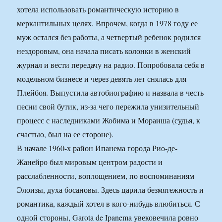
хотела использовать романтическую историю в
меркантильных целях. Впрочем, когда в 1978 году ее
муж остался без работы, а четвертый ребенок родился
нездоровым, она начала писать колонки в женский
журнал и вести передачу на радио. Попробовала себя в
модельном бизнесе и через девять лет снялась для
Плейбоя. Выпустила автобиографию и назвала в честь
песни свой бутик, из-за чего пережила унизительный
процесс с наследниками Жобима и Мораиша (судья, к
счастью, был на ее стороне).
В начале 1960-х район Ипанема города Рио-де-
Жанейро был мировым центром радости и
расслабленности, воплощением, по воспоминаниям
Элоизы, духа босановы. Здесь царила безмятежность и
романтика, каждый хотел в кого-нибудь влюбиться. С
одной стороны, Garota de Ipanema увековечила ровно