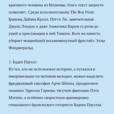
красивого человека из Ипанемы, благо текст запросто
позволяет. Среди исполнительниц The Boy From
Ipanema Дайана Кролл, Пегги Ли, замечательная
Джули Лондон и даже Анжелика Варум со ртом до
ушей и пристающим к ней Тимати. Всех их начисто
убирает мощнейший восьмиминутный фристайл Эллы
Фицджеральд.
3. Баден Пауэлл
Из тех, кто не использовал историю, а пускался в
импровизации по мотивам мелодии, можно выделить
фриджазовый саксофон Арчи Шеппа, праздничное
пианино Эрролла Гарнера, тягучую фантазию Пэта
Мэтени, а особенно скоростную аранжировку
гениального бразильского гитариста Бадена Пауэлла.