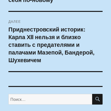
записям
ДАЛЕЕ
Приднестровский историк:
Следующая
Карла ХII нельзя и близко
запись:
ставить с предателями и
палачами Мазепой, Бандерой,
Шухевичем
ПО
Искать: