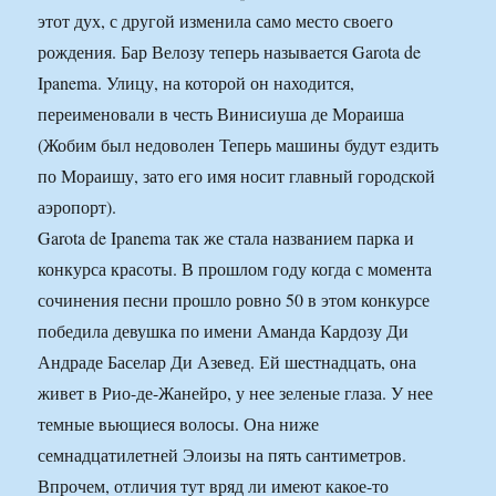
этот дух, с другой изменила само место своего
рождения. Бар Велозу теперь называется Garota de
Ipanema. Улицу, на которой он находится,
переименовали в честь Винисиуша де Мораиша
(Жобим был недоволен Теперь машины будут ездить
по Мораишу, зато его имя носит главный городской
аэропорт).
Garota de Ipanema так же стала названием парка и
конкурса красоты. В прошлом году когда с момента
сочинения песни прошло ровно 50 в этом конкурсе
победила девушка по имени Аманда Кардозу Ди
Андраде Баселар Ди Азевед. Ей шестнадцать, она
живет в Рио-де-Жанейро, у нее зеленые глаза. У нее
темные вьющиеся волосы. Она ниже
семнадцатилетней Элоизы на пять сантиметров.
Впрочем, отличия тут вряд ли имеют какое-то