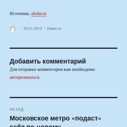
Источник:
afisha.ru
Автор
Опубликовано
Рубрики
23.01.2013
Новости
Добавить комментарий
Для отправки комментария вам необходимо
авторизоваться
.
Навигация
НАЗАД
по
Московское метро «подаст»
Предыдущая
себя по-новому
запись: