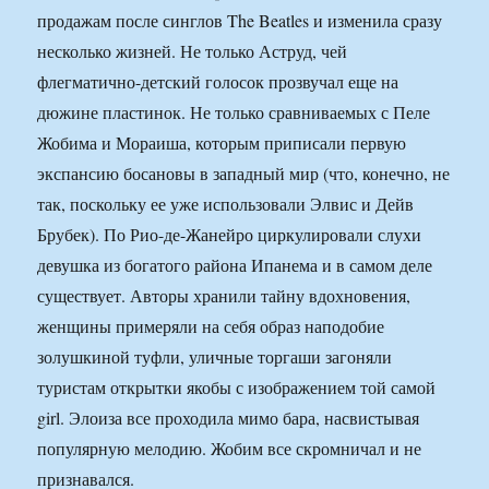
продажам после синглов The Beatles и изменила сразу
несколько жизней. Не только Аструд, чей
флегматично-детский голосок прозвучал еще на
дюжине пластинок. Не только сравниваемых с Пеле
Жобима и Мораиша, которым приписали первую
экспансию босановы в западный мир (что, конечно, не
так, поскольку ее уже использовали Элвис и Дейв
Брубек). По Рио-де-Жанейро циркулировали слухи
девушка из богатого района Ипанема и в самом деле
существует. Авторы хранили тайну вдохновения,
женщины примеряли на себя образ наподобие
золушкиной туфли, уличные торгаши загоняли
туристам открытки якобы с изображением той самой
girl. Элоиза все проходила мимо бара, насвистывая
популярную мелодию. Жобим все скромничал и не
признавался.