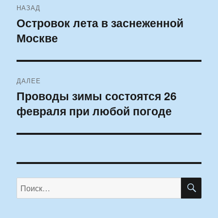
НАЗАД
по
Островок лета в заснеженной
Предыдущая
Москве
запись:
записям
ДАЛЕЕ
Проводы зимы состоятся 26
Следующая
февраля при любой погоде
запись:
ПО
Искать: