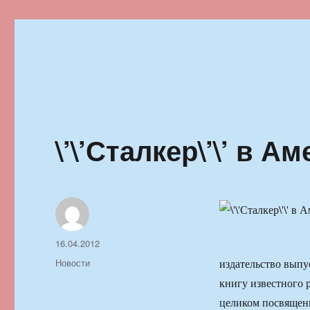
Ильменский фестиваль автор
\’\’Сталкер\’\’ в А
Автор
Опубликовано
16.04.2012
Рубрики
Новости
издательство выпу
книгу известного р
целиком посвящен