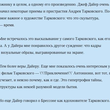
ожнику в целом, а одному его произведению. Джеф Дайер очень
начил некоторые приемы и пристрастия Андрея Тарковского. По
амое важное о художестве Тарковского: что это скульптура,
— время.
Мне встречалось это высказывание у самого Тарковского, как его
а. А у Дайера мне понравилось другое суждение: что кадры
 визуальные образы, выгравированные на экране.
Тем более веры Дайеру. Еще мне показалось очень интересным у
 фильм Тарковского — \’\’Приключение\’\’ Антониони, вот тот, 
чезает, и неясно почему, как и где. Это гипертрофия тайны,
труктуры как некоей разумной модели бытия.
Но еще Дайер говорил о Брессоне как вдохновителе Тарковского.