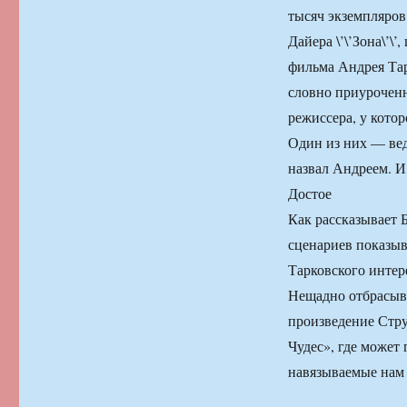
тысяч экземпляров
Дайера \’\’Зона\’
фильма Андрея Тарк
словно приурочен
режиссера, у кото
Один из них — ве
назвал Андреем. И
Достое
Как рассказывает 
сценариев показыв
Тарковского интер
Нещадно отбрасыва
произведение Стру
Чудес», где может 
навязываемые нам