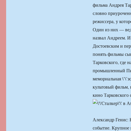
фильма Андрея Тарк
словно приурочен
режиссера, у кото
Один из них — ве
назвал Андреем. И
Достоевским и пер
понять фильмы сын
Тарковского, где 
промышленный Пиран
мемориальная \’\’зо
культовый фильм, 
кино Тарковского 
Александр Генис:
событие. Крупное 