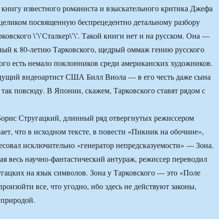
 книгу известного романиста и взыскательного критика Джефа
\’, целиком посвященную беспрецедентно детальному разбору
овского \’\’Сталкер\’\’. Такой книги нет и на русском. Она —
ный к 80-летию Тарковского, щедрый оммаж гению русского
рого есть немало поклонников среди американских художников.
дущий видеоартист США Билл Виола — в его честь даже сына
 так повсюду. В Японии, скажем, Тарковского ставят рядом с
Борис Стругацкий, длинный ряд отвергнутых режиссером
ает, что в исходном тексте, в повести «Пикник на обочине»,
есовал исключительно «генератор непредсказуемости» — Зона.
я весь научно-фантастический антураж, режиссер переводил
гацких на язык символов. Зона у Тарковского — это «Поле
произойти все, что угодно, ибо здесь не действуют законы,
 природой.