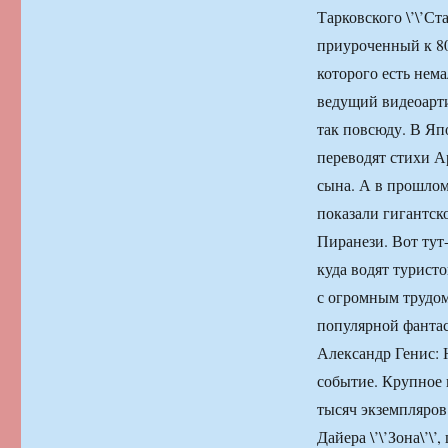
Тарковского \’\’Ст
приуроченный к 80
которого есть нем
ведущий видеоарти
так повсюду. В Яп
переводят стихи А
сына. А в прошлом
показали гигантс
Пиранези. Вот тут-т
куда водят туристо
с огромным трудом
популярной фанта
Александр Генис:
событие. Крупное 
тысяч экземпляров
Дайера \’\’Зона\’