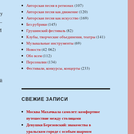
Авторская песня в регионах
(107)
Авторская песня как движение
(120)
 у
Авторская песня как искусство
(169)
—
Без рубрики
(145)
И
Грушинский фестиваль
(82)
Клубы, творческие объединения, театры
(141)
Музыкальные инструменты
(69)
Новости
(42 062)
Обо всем
(112)
Персоналии
(134)
Фестивали, конкурсы, концерты
(233)
ый
СВЕЖИЕ ЗАПИСИ
Москва Махачкала самолет: комфортное
путешествие между столицами
Девушки Березовский: знакомства в
уральском городе с особым шармом