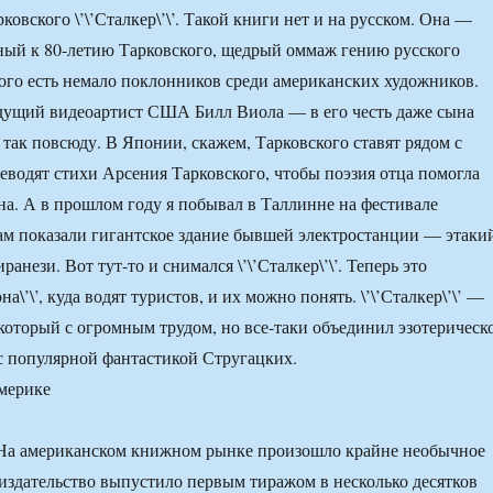
овского \’\’Сталкер\’\’. Такой книги нет и на русском. Она —
ный к 80-летию Тарковского, щедрый оммаж гению русского
рого есть немало поклонников среди американских художников.
дущий видеоартист США Билл Виола — в его честь даже сына
 так повсюду. В Японии, скажем, Тарковского ставят рядом с
еводят стихи Арсения Тарковского, чтобы поэзия отца помогла
а. А в прошлом году я побывал в Таллинне на фестивале
нам показали гигантское здание бывшей электростанции — этаки
ези. Вот тут-то и снимался \’\’Сталкер\’\’. Теперь это
на\’\’, куда водят туристов, и их можно понять. \’\’Сталкер\’\’ —
который с огромным трудом, но все-таки объединил эзотерическ
с популярной фантастикой Стругацких.
 На американском книжном рынке произошло крайне необычное
издательство выпустило первым тиражом в несколько десятков