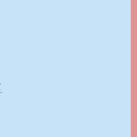
.
,
’.