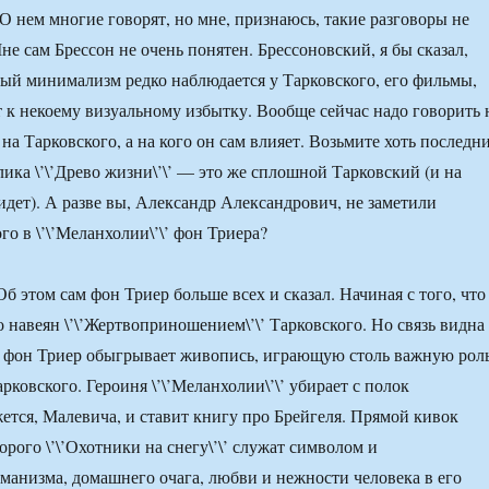
О нем многие говорят, но мне, признаюсь, такие разговоры не
е сам Брессон не очень понятен. Брессоновский, я бы сказал,
й минимализм редко наблюдается у Тарковского, его фильмы,
т к некоему визуальному избытку. Вообще сейчас надо говорить 
 на Тарковского, а на кого он сам влияет. Возьмите хоть последн
ика \’\’Древо жизни\’\’ — это же сплошной Тарковский (и на
идет). А разве вы, Александр Александрович, не заметили
о в \’\’Меланхолии\’\’ фон Триера?
б этом сам фон Триер больше всех и сказал. Начиная с того, что
 навеян \’\’Жертвоприношением\’\’ Тарковского. Но связь видна
, фон Триер обыгрывает живопись, играющую столь важную рол
Тарковского. Героиня \’\’Меланхолии\’\’ убирает с полок
жется, Малевича, и ставит книгу про Брейгеля. Прямой кивок
орого \’\’Охотники на снегу\’\’ служат символом и
манизма, домашнего очага, любви и нежности человека в его