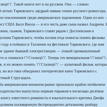
алкер\’\’. Такой книги нет и на русском. Она — словно
-летию Тарковского, щедрый оммаж гению русского режиссера,
ало поклонников среди американских художников. Один из них 
ст США Билл Виола — в его честь даже сына назвал Андреем. 
онии, скажем, Тарковского ставят рядом с Достоевским и
рсения Тарковского, чтобы поэзия отца помогла понять фильмы
 году я побывал в Таллинне на фестивале Тарковского, где нам
кое здание бывшей электростанции — этакий промышленный
о и снимался \’\’Сталкер\’\’. Теперь это мемориальная \’\’зона\’\’,
в, и их можно понять. \’\’Сталкер\’\’ — культовый фильм, котор
, но все-таки объединил эзотерическое кино Тарковского с
стикой Стругацких.
 На американском книжном рынке произошло крайне необычное
издательство выпустило первым тиражом в несколько десятков
 книгу известного романиста и взыскательного критика Джефа
\’, целиком посвященную беспрецедентно детальному разбору