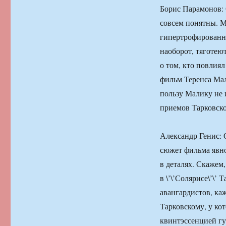
Борис Парамонов: 
совсем понятны. Мн
гипертрофированны
наоборот, тяготею
о том, кто повлиял
фильм Теренса Мал
пользу Малику не 
приемов Тарковског
Александр Генис: О
сюжет фильма явно
в деталях. Скажем
в \’\’Солярисе\’\’ 
авангардистов, ка
Тарковскому, у кот
квинтэссенцией гу