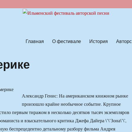
ской песни
Главная
О фестивале
История
Авторс
мерике
Александр Генис: На американском книжном рынке
произошло крайне необычное событие. Крупное
стило первым тиражом в несколько десятков тысяч экземпляров
оманиста и взыскательного критика Джефа Дайера \’\’Зона\’\’,
ную беспрецедентно детальному разбору фильма Андрея