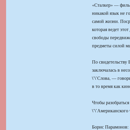
«Сталкер» — фильм
никакой язык не го
самой жизни. Пос
которая ведет это
свободы передвиже
предметы силой м
По свидетельству 
заключалась в нес
\’\’Слова, — гово
в то время как ки
Чтобы разобраться
\’\’Американского 
Борис Парамонов: 