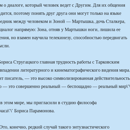
 о диалоге, который человек ведет с Другим. Для их общения
дится, поэтому понять друг друга они могут только на языке
редник между человеком и Зоной — Мартышка, дочь Сталкера,
т диалог напрямую: Зона, отняв у Мартышки ноги, лишила ее
ния, но взамен научила телекинезу, способностью передвигать
ысли.
Бориса Стругацкого главная трудность работы с Тарковским
овпадении литературного и кинематографического видения мира
рит писатель, — это высоко символизированная действительность
но — это совершенно реальный — беспощадно — реальный мир\’\
 в этом мире, мы пригласили в студию философа
часа\’\’ Бориса Парамонова.
Это, конечно, редкий случай такого энтузиастического