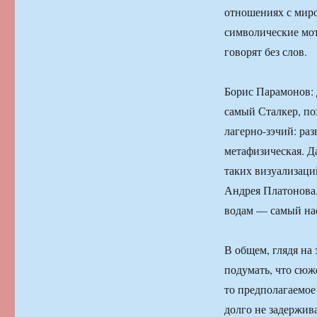
отношениях с миро
символические мот
говорят без слов.
Борис Парамонов: 
самый Сталкер, по
лагерно-зэчий: раз
метафизическая. Да
таких визуализаций
Андрея Платонова.
водам — самый на
В общем, глядя на
подумать, что сюже
то предполагаемое
долго не задержива