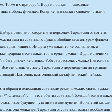
м. То же и с природой. Вода и лошади — сквозные
ивы в обоих фильмах. Когда нечего сказать словами, стихии
Дайер правильно говорит, что персонаж Тарковского, вот этот
хож на зэка из советского Гулага. Вообще весь антураж фильма
вал, грязь, нищета. Нищета уже какая-то не социальная, а
же природа в зоне какая-то лагерная, ржавая. И для источника
 я бы привлек не столько Робера Брессона, сколько Платонова,
 Все эти столь частые у Тарковского перемещения по грязным
стоящий Платонов, платоновский метафизический пейзаж.
 эти образы и вспоминая советские реалии, можно сначала даже
т \’\’Сталкера\’\’ — это побег из советской большой зоны в какое
 счастливое будущее, чуть ли не в коммунизм. Но на этой мысли
ешься, она мелка для Тарковского, советская власть вообще для