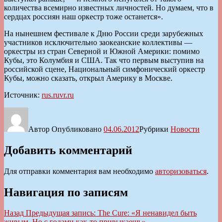
количества всемирно известных личностей. Но думаем, что в
сердцах россиян наш оркестр тоже останется».
На нынешнем фестивале к Дню России среди зарубежных
участников исключительно заокеанские коллективы —
оркестры из стран Северной и Южной Америки: помимо
Кубы, это Колумбия и США. Так что первым выступив на
российской сцене, Национальный симфонический оркестр
Кубы, можно сказать, открыл Америку в Москве.
Источник:
rus.ruvr.ru
Автор
Опубликовано
04.06.2012
Рубрики
Новости
Добавить комментарий
Для отправки комментария вам необходимо
авторизоваться
.
Навигация по записям
Назад
Предыдущая запись:
The Cure: «Я ненавидел быть
живым. Но с годами как-то привыкаешь»