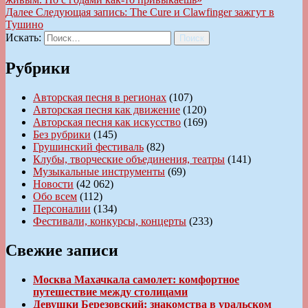
Далее
Следующая запись:
The Cure и Clawfinger зажгут в
Тушино
Искать:
Поиск
Рубрики
Авторская песня в регионах
(107)
Авторская песня как движение
(120)
Авторская песня как искусство
(169)
Без рубрики
(145)
Грушинский фестиваль
(82)
Клубы, творческие объединения, театры
(141)
Музыкальные инструменты
(69)
Новости
(42 062)
Обо всем
(112)
Персоналии
(134)
Фестивали, конкурсы, концерты
(233)
Свежие записи
Москва Махачкала самолет: комфортное
путешествие между столицами
Девушки Березовский: знакомства в уральском