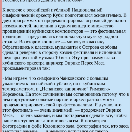
К встрече с российской публикой Национальный
симфонический оркестр Кубы подготовился основательно. В
двух программах он продемонстрировал огромный диапазон
возможностей, исполнив в одном концерте множество
произведений кубинских композиторов — это фестивальная
традиция — представлять национальную музыку родной
страны. Во втором концерте — мировую классику.
Обратившись к классике, музыканты с Острова свободы
сделали реверанс в сторону хозяев фестиваля и исполнили
шедевры русской музыки 19 века. Эту программу глава
кубинского оркестра дирижер Энрике Перес Меса
прокомментировал так:
«Мы играем 4-ю симфонию Чайковского с большим
уважением к российской публике, но с кубинским
темпераментом, и „Испанское каприччио“ Римского-
Корсакова. На этом сочинении мы остановились потому, что в
нем виртуозные сольные партии и оркестранты смогут
продемонстрировать свой профессионализм. Я думаю, что
этот фестиваль — очень значимый, — продолжает Энрике
Меса, — очень важный, и мы постараемся сделать все, чтобы
наше выступление запомнилось всем. Я посмотрел
фотографии в фойе Колонного зала, фотографии тех, кто здесь
выступал раньше, — и немного испугался от такого