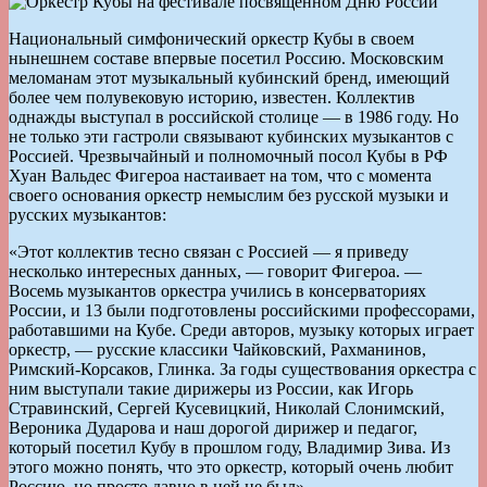
Национальный симфонический оркестр Кубы в своем
нынешнем составе впервые посетил Россию. Московским
меломанам этот музыкальный кубинский бренд, имеющий
более чем полувековую историю, известен. Коллектив
однажды выступал в российской столице — в 1986 году. Но
не только эти гастроли связывают кубинских музыкантов с
Россией. Чрезвычайный и полномочный посол Кубы в РФ
Хуан Вальдес Фигероа настаивает на том, что с момента
своего основания оркестр немыслим без русской музыки и
русских музыкантов:
«Этот коллектив тесно связан с Россией — я приведу
несколько интересных данных, — говорит Фигероа. —
Восемь музыкантов оркестра учились в консерваториях
России, и 13 были подготовлены российскими профессорами,
работавшими на Кубе. Среди авторов, музыку которых играет
оркестр, — русские классики Чайковский, Рахманинов,
Римский-Корсаков, Глинка. За годы существования оркестра с
ним выступали такие дирижеры из России, как Игорь
Стравинский, Сергей Кусевицкий, Николай Слонимский,
Вероника Дударова и наш дорогой дирижер и педагог,
который посетил Кубу в прошлом году, Владимир Зива. Из
этого можно понять, что это оркестр, который очень любит
Россию, но просто давно в ней не был».