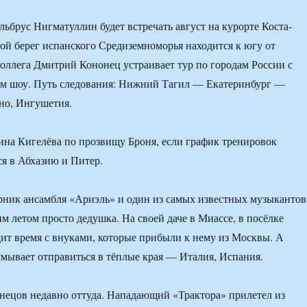
льбрус Нигматуллин будет встречать август на курорте Коста-
той берег испанского Средиземноморья находится к югу от
коллега Дмитрий Кононец устраивает тур по городам России с
м шоу. Путь следования: Нижний Тагил — Екатеринбург —
о, Ингушетия.
на Кигелёва по прозвищу Броня, если график тренировок
ся в Абхазию и Питер.
рник ансамбля «Ариэль» и один из самых известных музыкантов
м летом просто дедушка. На своей даче в Миассе, в посёлке
ит время с внуками, которые прибыли к нему из Москвы. А
мывает отправиться в тёплые края — Италия, Испания.
нецов недавно оттуда. Нападающий «Трактора» прилетел из