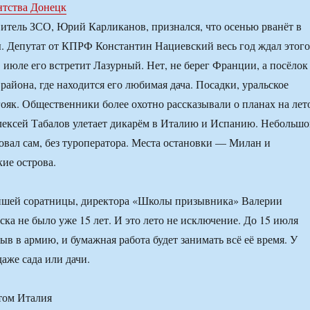
нтства Донецк
итель ЗСО, Юрий Карликанов, признался, что осенью рванёт в
. Депутат от КПРФ Константин Нациевский весь год ждал этого
в июле его встретит Лазурный. Нет, не берег Франции, а посёлок
района, где находится его любимая дача. Посадки, уральское
гояк. Общественники более охотно рассказывали о планах на лет
ексей Табалов улетает дикарём в Италию и Испанию. Небольш
овал сам, без туроператора. Места остановки — Милан и
кие острова.
айшей соратницы, директора «Школы призывника» Валерии
ка не было уже 15 лет. И это лето не исключение. До 15 июля
ыв в армию, и бумажная работа будет занимать всё её время. У
аже сада или дачи.
том Италия