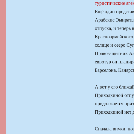
туристические аге
Ещё один представ
Арабские Эмираты
отпуска, и теперь 
Красноармейского 
солнце и озеро Су
Правозащитник Ал
евротур он планир
Барселона, Канарс
А вот у его ближ
Приходкиной отпус
продолжается приз
Приходкиной нет д
Сначала внуки, по