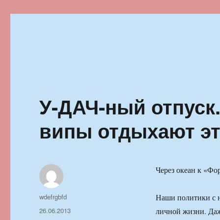
Ильменский фестиваль автор
У-ДАЧ-ный отпуск
випы отдыхают э
Через океан к «Фо
Автор
wdefrgbfd
Наши политики с н
Опубликовано
26.06.2013
личной жизни. Даж