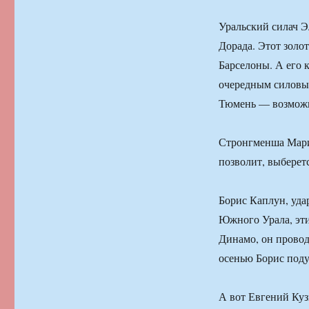
Уральский силач Э
Дорада. Этот золо
Барселоны. А его 
очередным силовы
Тюмень — возможн
Стронгменша Мари
позволит, выберет
Борис Каплун, уда
Южного Урала, эти
Динамо, он провод
осенью Борис поду
А вот Евгений Куз