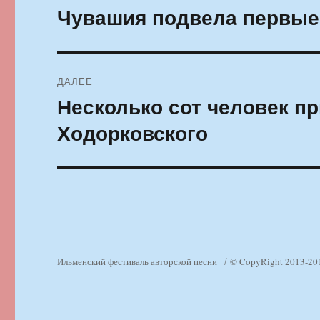
по
Чувашия подвела первые 
Предыдущая
запись:
записям
ДАЛЕЕ
Несколько сот человек пр
Следующая
запись:
Ходорковского
Ильменский фестиваль авторской песни
© CopyRight 2013-20