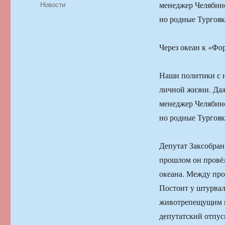
Рубрики
Новости
менеджер Челябинс
но родные Тургояк
Через океан к «Фо
Наши политики с н
личной жизни. Даж
менеджер Челябинс
но родные Тургояк
Депутат Заксобран
прошлом он провёл
океана. Между про
Постоит у штурвал
животрепещущим в
депутатский отпуск