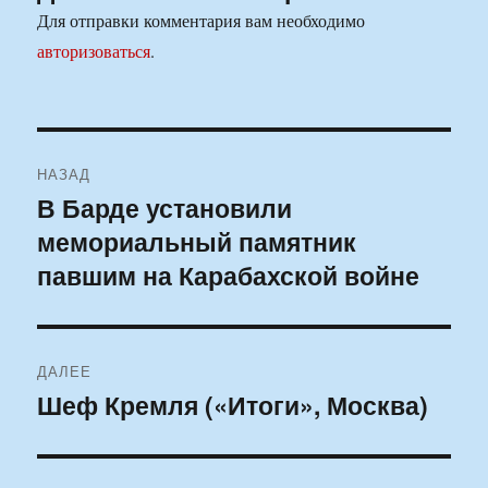
Для отправки комментария вам необходимо
авторизоваться
.
Навигация
НАЗАД
по
В Барде установили
Предыдущая
мемориальный памятник
запись:
записям
павшим на Карабахской войне
ДАЛЕЕ
Шеф Кремля («Итоги», Москва)
Следующая
запись: