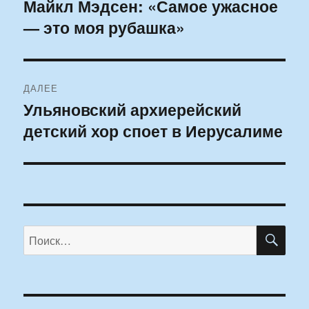
по
Майкл Мэдсен: «Самое ужасное
Предыдущая
— это моя рубашка»
запись:
записям
ДАЛЕЕ
Ульяновский архиерейский
Следующая
детский хор споет в Иерусалиме
запись:
ПО
Искать: