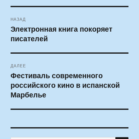
Навигация
НАЗАД
по
Электронная книга покоряет
Предыдущая
писателей
запись:
записям
ДАЛЕЕ
Фестиваль современного
Следующая
российского кино в испанской
запись:
Марбелье