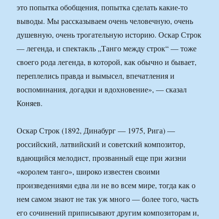
это попытка обобщения, попытка сделать какие-то
выводы. Мы рассказываем очень человечную, очень
душевную, очень трогательную историю. Оскар Строк
— легенда, и спектакль „Танго между строк“ — тоже
своего рода легенда, в которой, как обычно и бывает,
переплелись правда и вымысел, впечатления и
воспоминания, догадки и вдохновение», — сказал
Коняев.
Оскар Строк (1892, Динабург — 1975, Рига) —
российский, латвийский и советский композитор,
вдающийся мелодист, прозванный еще при жизни
«королем танго», широко известен своими
произведениями едва ли не во всем мире, тогда как о
нем самом знают не так уж много — более того, часть
его сочинений приписывают другим композиторам и,