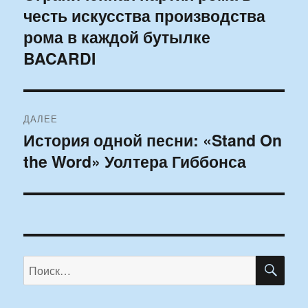
честь искусства производства
запись:
записям
рома в каждой бутылке
BACARDI
ДАЛЕЕ
История одной песни: «Stand On
Следующая
the Word» Уолтера Гиббонса
запись:
ПО
Искать: