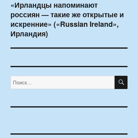
«Ирландцы напоминают
Следующая
россиян — такие же открытые и
запись:
искренние» («Russian Ireland»,
Ирландия)
ПО
Искать: