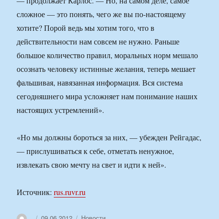
— продолжает Карлос. — Но, на самом деле, самое
сложное — это понять, чего же вы по-настоящему
хотите? Порой ведь мы хотим того, что в
действительности нам совсем не нужно. Раньше
большое количество правил, моральных норм мешало
осознать человеку истинные желания, теперь мешает
фальшивая, навязанная информация. Вся система
сегодняшнего мира усложняет нам понимание наших
настоящих устремлений».
«Но мы должны бороться за них, — убежден Рейгадас,
— прислушиваться к себе, отметать ненужное,
извлекать свою мечту на свет и идти к ней».
Источник:
rus.ruvr.ru
Автор
Опубликовано
Рубрики
09.06.2012
Новости