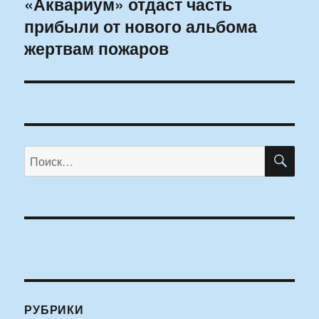
«Аквариум» отдаст часть
Следующая
прибыли от нового альбома
запись:
жертвам пожаров
ПО
Искать:
РУБРИКИ