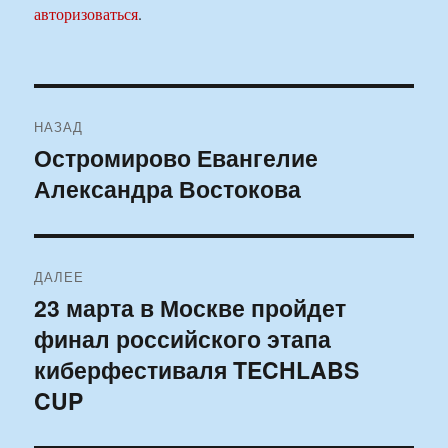
авторизоваться
.
Навигация
НАЗАД
по
Остромирово Евангелие
Предыдущая
Александра Востокова
запись:
записям
ДАЛЕЕ
23 марта в Москве пройдет
Следующая
финал российского этапа
запись:
киберфестиваля TECHLABS
CUP