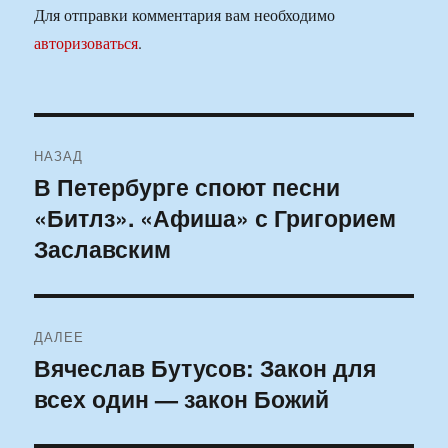
Для отправки комментария вам необходимо
авторизоваться
.
Навигация
НАЗАД
по
В Петербурге споют песни
Предыдущая
«Битлз». «Афиша» с Григорием
запись:
записям
Заславским
ДАЛЕЕ
Вячеслав Бутусов: Закон для
Следующая
всех один — закон Божий
запись: