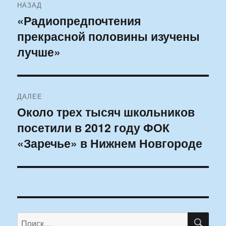
НАЗАД
по
«Радиопредпочтения
Предыдущая
прекрасной половины изучены
запись:
записям
лучше»
ДАЛЕЕ
Около трех тысяч школьников
Следующая
посетили в 2012 году ФОК
запись:
«Заречье» в Нижнем Новгороде
ПО
Искать: