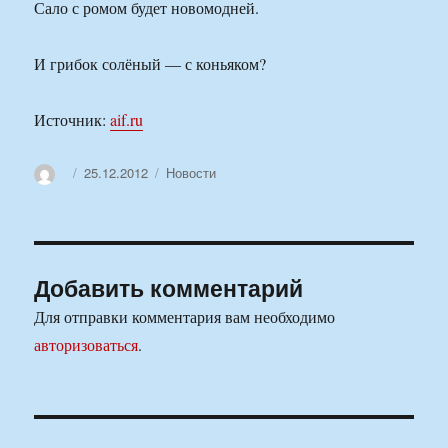
Сало с ромом будет новомодней.
И грибок солёный — с коньяком?
Источник:
aif.ru
Автор
Опубликовано
Рубрики
25.12.2012
Новости
Добавить комментарий
Для отправки комментария вам необходимо
авторизоваться
.
Навигация