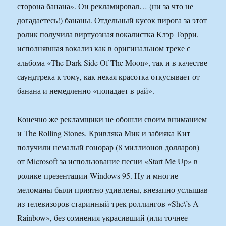
сторона банана». Он рекламировал… (ни за что не
догадаетесь!) бананы. Отдельный кусок пирога за этот
ролик получила виртуозная вокалистка Клэр Торри,
исполнявшая вокализ как в оригинальном треке с
альбома «The Dark Side Of The Moon», так и в качестве
саундтрека к тому, как некая красотка откусывает от
банана и немедленно «попадает в рай».
Конечно же рекламщики не обошли своим вниманием
и The Rolling Stones. Кривляка Мик и забияка Кит
получили немалый гонорар (8 миллионов долларов)
от Microsoft за использование песни «Start Me Up» в
ролике-презентации Windows 95. Ну и многие
меломаны были приятно удивлены, внезапно услышав
из телевизоров старинный трек роллингов «She\’s A
Rainbow», без сомнения украсивший (или точнее