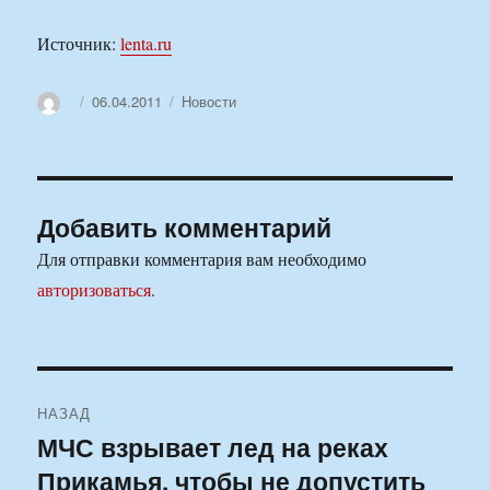
Источник:
lenta.ru
Автор
Опубликовано
Рубрики
06.04.2011
Новости
Добавить комментарий
Для отправки комментария вам необходимо
авторизоваться
.
Навигация
НАЗАД
по
МЧС взрывает лед на реках
Предыдущая
Прикамья, чтобы не допустить
запись:
записям