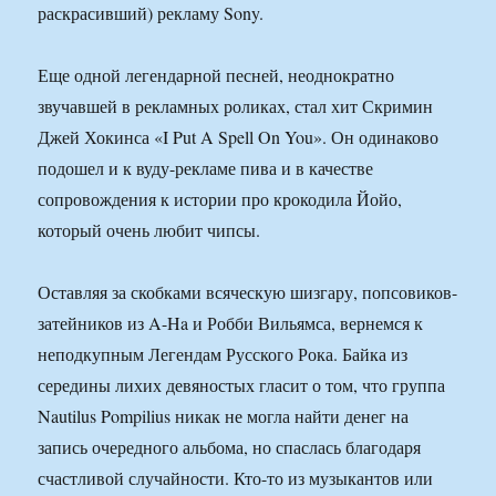
раскрасивший) рекламу Sony.
Еще одной легендарной песней, неоднократно
звучавшей в рекламных роликах, стал хит Скримин
Джей Хокинса «I Put A Spell On You». Он одинаково
подошел и к вуду-рекламе пива и в качестве
сопровождения к истории про крокодила Йойо,
который очень любит чипсы.
Оставляя за скобками всяческую шизгару, попсовиков-
затейников из A-Ha и Робби Вильямса, вернемся к
неподкупным Легендам Русского Рока. Байка из
середины лихих девяностых гласит о том, что группа
Nautilus Pompilius никак не могла найти денег на
запись очередного альбома, но спаслась благодаря
счастливой случайности. Кто-то из музыкантов или