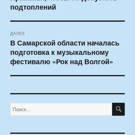
подтоплений
ДАЛЕЕ
В Самарской области началась
Следующая
подготовка к музыкальному
запись:
фестивалю «Рок над Волгой»
ПО
Искать: