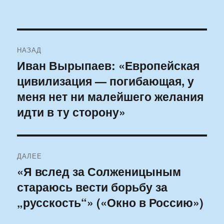
Навигация
НАЗАД
по
Иван Вырыпаев: «Европейская
Предыдущая
цивилизация — погибающая, у
запись:
записям
меня нет ни малейшего желания
идти в ту сторону»
ДАЛЕЕ
«Я вслед за Солженицыным
Следующая
стараюсь вести борьбу за
запись:
„русскость“» («Окно в Россию»)