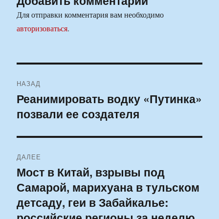
Добавить комментарий
Для отправки комментария вам необходимо
авторизоваться
.
Навигация
НАЗАД
по
Реанимировать водку «Путинка»
Предыдущая
позвали ее создателя
запись:
записям
ДАЛЕЕ
Мост в Китай, взрывы под
Следующая
Самарой, марихуана в тульском
запись:
детсаду, геи в Забайкалье:
российские регионы за неделю