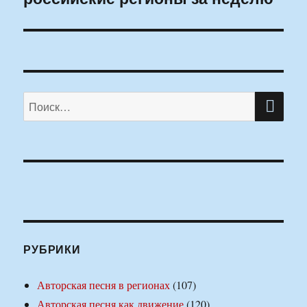
ПО
Искать:
РУБРИКИ
Авторская песня в регионах
(107)
Авторская песня как движение
(120)